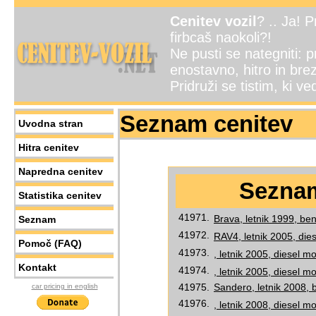
Cenitev vozil
? .. Ja! 
firbcaš naokoli?!
Ne pusti se nategniti: 
enostavno, hitro in bre
Pridruži se tistim, ki ve
Seznam cenitev
Uvodna stran
Hitra cenitev
Napredna cenitev
Seznam
Statistika cenitev
41971.
Brava, letnik 1999, be
Seznam
41972.
RAV4, letnik 2005, die
Pomoč (FAQ)
41973.
, letnik 2005, diesel mo
Kontakt
41974.
, letnik 2005, diesel mo
41975.
Sandero, letnik 2008, 
car pricing in english
41976.
, letnik 2008, diesel mo