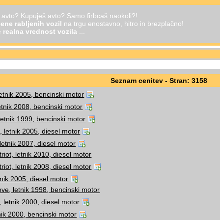
š avto? Kupuješ avto? Samo firbcaš naokoli?!
ene rabljenih vozil
na trgu enostavno, hitro in brezplačno!
je
realna vrednost vozila
...
Seznam cenitev - Stran: 3158
letnik 2005, bencinski motor
etnik 2008, bencinski motor
letnik 1999, bencinski motor
, letnik 2005, diesel motor
letnik 2007, diesel motor
riot, letnik 2010, diesel motor
riot, letnik 2008, diesel motor
tnik 2005, diesel motor
e, letnik 1998, bencinski motor
, letnik 2000, diesel motor
tnik 2000, bencinski motor