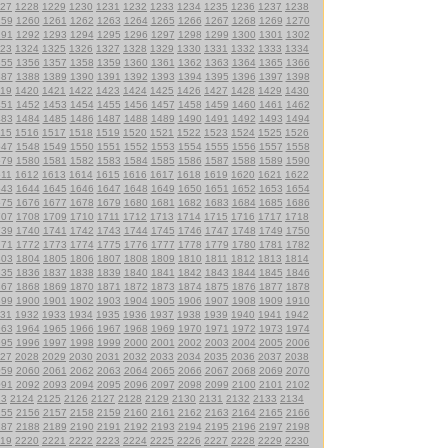
27
1228
1229
1230
1231
1232
1233
1234
1235
1236
1237
1238
259
1260
1261
1262
1263
1264
1265
1266
1267
1268
1269
1270
291
1292
1293
1294
1295
1296
1297
1298
1299
1300
1301
1302
23
1324
1325
1326
1327
1328
1329
1330
1331
1332
1333
1334
355
1356
1357
1358
1359
1360
1361
1362
1363
1364
1365
1366
387
1388
1389
1390
1391
1392
1393
1394
1395
1396
1397
1398
19
1420
1421
1422
1423
1424
1425
1426
1427
1428
1429
1430
451
1452
1453
1454
1455
1456
1457
1458
1459
1460
1461
1462
483
1484
1485
1486
1487
1488
1489
1490
1491
1492
1493
1494
15
1516
1517
1518
1519
1520
1521
1522
1523
1524
1525
1526
547
1548
1549
1550
1551
1552
1553
1554
1555
1556
1557
1558
579
1580
1581
1582
1583
1584
1585
1586
1587
1588
1589
1590
611
1612
1613
1614
1615
1616
1617
1618
1619
1620
1621
1622
643
1644
1645
1646
1647
1648
1649
1650
1651
1652
1653
1654
675
1676
1677
1678
1679
1680
1681
1682
1683
1684
1685
1686
707
1708
1709
1710
1711
1712
1713
1714
1715
1716
1717
1718
739
1740
1741
1742
1743
1744
1745
1746
1747
1748
1749
1750
771
1772
1773
1774
1775
1776
1777
1778
1779
1780
1781
1782
803
1804
1805
1806
1807
1808
1809
1810
1811
1812
1813
1814
835
1836
1837
1838
1839
1840
1841
1842
1843
1844
1845
1846
867
1868
1869
1870
1871
1872
1873
1874
1875
1876
1877
1878
899
1900
1901
1902
1903
1904
1905
1906
1907
1908
1909
1910
31
1932
1933
1934
1935
1936
1937
1938
1939
1940
1941
1942
963
1964
1965
1966
1967
1968
1969
1970
1971
1972
1973
1974
995
1996
1997
1998
1999
2000
2001
2002
2003
2004
2005
2006
27
2028
2029
2030
2031
2032
2033
2034
2035
2036
2037
2038
059
2060
2061
2062
2063
2064
2065
2066
2067
2068
2069
2070
091
2092
2093
2094
2095
2096
2097
2098
2099
2100
2101
2102
23
2124
2125
2126
2127
2128
2129
2130
2131
2132
2133
2134
155
2156
2157
2158
2159
2160
2161
2162
2163
2164
2165
2166
187
2188
2189
2190
2191
2192
2193
2194
2195
2196
2197
2198
19
2220
2221
2222
2223
2224
2225
2226
2227
2228
2229
2230