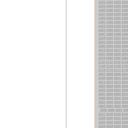
2231
2232
2233
223
2263
2264
2265
226
2295
2296
2297
229
2327
2328
2329
233
2359
2360
2361
236
2391
2392
2393
239
2423
2424
2425
242
2455
2456
2457
245
2487
2488
2489
249
2519
2520
2521
252
2551
2552
2553
255
2583
2584
2585
258
2615
2616
2617
261
2647
2648
2649
265
2679
2680
2681
268
2711
2712
2713
271
2743
2744
2745
274
2775
2776
2777
277
2807
2808
2809
281
2839
2840
2841
284
2871
2872
2873
287
2903
2904
2905
290
2935
2936
2937
293
2967
2968
2969
297
2999
3000
3001
300
3031
3032
3033
303
3063
3064
3065
306
3095
3096
3097
30
3127
3128
3129
313
3159
3160
3161
316
3191
3192
3193
319
3223
3224
3225
322