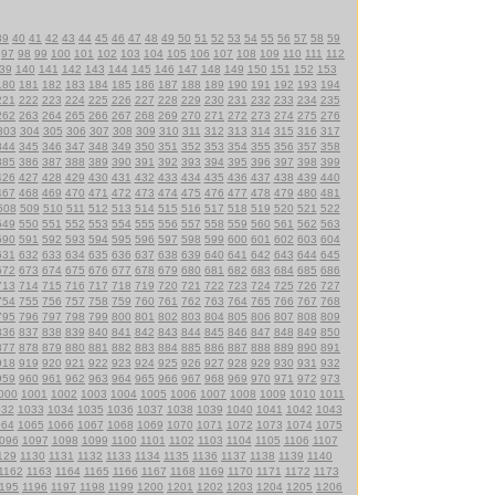
39
40
41
42
43
44
45
46
47
48
49
50
51
52
53
54
55
56
57
58
59
97
98
99
100
101
102
103
104
105
106
107
108
109
110
111
112
39
140
141
142
143
144
145
146
147
148
149
150
151
152
153
180
181
182
183
184
185
186
187
188
189
190
191
192
193
194
221
222
223
224
225
226
227
228
229
230
231
232
233
234
235
262
263
264
265
266
267
268
269
270
271
272
273
274
275
276
303
304
305
306
307
308
309
310
311
312
313
314
315
316
317
344
345
346
347
348
349
350
351
352
353
354
355
356
357
358
385
386
387
388
389
390
391
392
393
394
395
396
397
398
399
426
427
428
429
430
431
432
433
434
435
436
437
438
439
440
467
468
469
470
471
472
473
474
475
476
477
478
479
480
481
508
509
510
511
512
513
514
515
516
517
518
519
520
521
522
549
550
551
552
553
554
555
556
557
558
559
560
561
562
563
590
591
592
593
594
595
596
597
598
599
600
601
602
603
604
631
632
633
634
635
636
637
638
639
640
641
642
643
644
645
672
673
674
675
676
677
678
679
680
681
682
683
684
685
686
713
714
715
716
717
718
719
720
721
722
723
724
725
726
727
754
755
756
757
758
759
760
761
762
763
764
765
766
767
768
795
796
797
798
799
800
801
802
803
804
805
806
807
808
809
836
837
838
839
840
841
842
843
844
845
846
847
848
849
850
877
878
879
880
881
882
883
884
885
886
887
888
889
890
891
918
919
920
921
922
923
924
925
926
927
928
929
930
931
932
959
960
961
962
963
964
965
966
967
968
969
970
971
972
973
000
1001
1002
1003
1004
1005
1006
1007
1008
1009
1010
1011
032
1033
1034
1035
1036
1037
1038
1039
1040
1041
1042
1043
064
1065
1066
1067
1068
1069
1070
1071
1072
1073
1074
1075
096
1097
1098
1099
1100
1101
1102
1103
1104
1105
1106
1107
129
1130
1131
1132
1133
1134
1135
1136
1137
1138
1139
1140
1162
1163
1164
1165
1166
1167
1168
1169
1170
1171
1172
1173
195
1196
1197
1198
1199
1200
1201
1202
1203
1204
1205
1206