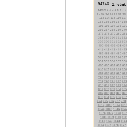
94740.
2, letni
Stran:
1
2
3
4
5
6
7
8
60
61
62
63
64
65
66
113
114
115
116
117
154
155
156
157
158
195
196
197
198
19
236
237
238
239
240
277
278
279
280
28
318
319
320
321
322
359
360
361
362
363
400
401
402
403
40
441
442
443
444
445
482
483
484
485
48
523
524
525
526
527
564
565
566
567
568
605
606
607
608
60
646
647
648
649
650
687
688
689
690
69
728
729
730
731
732
769
770
771
772
773
810
811
812
813
814
851
852
853
854
855
892
893
894
895
89
933
934
935
936
937
974
975
976
977
978
1012
1013
1014
101
1044
1045
1046
104
1076
1077
1078
107
1108
1109
1110
111
1141
1142
1143
114
1174
1175
1176
1177