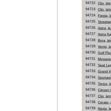
94722.
Clio, le
94723.
Clio, le
94724.
Fiesta, 
94725.
Streetwi
94726.
Astra, l
94727.
Astra Ka
94728.
Bora, le
94729.
Vento, l
94730.
Golf Plu
94731.
Megane 
94732.
Seat Leo
94733.
Grand Vo
94734.
Sportage
94735.
Terios, 
94736.
Citroen 
94737.
Clio, le
94738.
Cerato, 
94739.
Nexia, l