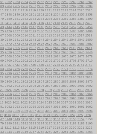
251
2252
2253
2254
2255
2256
2257
2258
2259
2260
2261
2262
283
2284
2285
2286
2287
2288
2289
2290
2291
2292
2293
2294
15
2316
2317
2318
2319
2320
2321
2322
2323
2324
2325
2326
347
2348
2349
2350
2351
2352
2353
2354
2355
2356
2357
2358
379
2380
2381
2382
2383
2384
2385
2386
2387
2388
2389
2390
411
2412
2413
2414
2415
2416
2417
2418
2419
2420
2421
2422
443
2444
2445
2446
2447
2448
2449
2450
2451
2452
2453
2454
475
2476
2477
2478
2479
2480
2481
2482
2483
2484
2485
2486
507
2508
2509
2510
2511
2512
2513
2514
2515
2516
2517
2518
539
2540
2541
2542
2543
2544
2545
2546
2547
2548
2549
2550
571
2572
2573
2574
2575
2576
2577
2578
2579
2580
2581
2582
603
2604
2605
2606
2607
2608
2609
2610
2611
2612
2613
2614
635
2636
2637
2638
2639
2640
2641
2642
2643
2644
2645
2646
667
2668
2669
2670
2671
2672
2673
2674
2675
2676
2677
2678
699
2700
2701
2702
2703
2704
2705
2706
2707
2708
2709
2710
31
2732
2733
2734
2735
2736
2737
2738
2739
2740
2741
2742
763
2764
2765
2766
2767
2768
2769
2770
2771
2772
2773
2774
795
2796
2797
2798
2799
2800
2801
2802
2803
2804
2805
2806
27
2828
2829
2830
2831
2832
2833
2834
2835
2836
2837
2838
859
2860
2861
2862
2863
2864
2865
2866
2867
2868
2869
2870
891
2892
2893
2894
2895
2896
2897
2898
2899
2900
2901
2902
23
2924
2925
2926
2927
2928
2929
2930
2931
2932
2933
2934
955
2956
2957
2958
2959
2960
2961
2962
2963
2964
2965
2966
987
2988
2989
2990
2991
2992
2993
2994
2995
2996
2997
2998
19
3020
3021
3022
3023
3024
3025
3026
3027
3028
3029
3030
051
3052
3053
3054
3055
3056
3057
3058
3059
3060
3061
3062
083
3084
3085
3086
3087
3088
3089
3090
3091
3092
3093
3094
15
3116
3117
3118
3119
3120
3121
3122
3123
3124
3125
3126
147
3148
3149
3150
3151
3152
3153
3154
3155
3156
3157
3158
179
3180
3181
3182
3183
3184
3185
3186
3187
3188
3189
3190
211
3212
3213
3214
3215
3216
3217
3218
3219
3220
3221
3222
243
3244
3245
3246
3247
3248
3249
3250
3251
3252
3253
3254