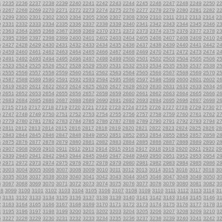
4
2235
2236
2237
2238
2239
2240
2241
2242
2243
2244
2245
2246
2247
2248
2249
2250
2
6
2267
2268
2269
2270
2271
2272
2273
2274
2275
2276
2277
2278
2279
2280
2281
2282
2
8
2299
2300
2301
2302
2303
2304
2305
2306
2307
2308
2309
2310
2311
2312
2313
2314
23
0
2331
2332
2333
2334
2335
2336
2337
2338
2339
2340
2341
2342
2343
2344
2345
2346
2
2
2363
2364
2365
2366
2367
2368
2369
2370
2371
2372
2373
2374
2375
2376
2377
2378
2
4
2395
2396
2397
2398
2399
2400
2401
2402
2403
2404
2405
2406
2407
2408
2409
2410
2
6
2427
2428
2429
2430
2431
2432
2433
2434
2435
2436
2437
2438
2439
2440
2441
2442
2
8
2459
2460
2461
2462
2463
2464
2465
2466
2467
2468
2469
2470
2471
2472
2473
2474
2
0
2491
2492
2493
2494
2495
2496
2497
2498
2499
2500
2501
2502
2503
2504
2505
2506
2
2
2523
2524
2525
2526
2527
2528
2529
2530
2531
2532
2533
2534
2535
2536
2537
2538
2
4
2555
2556
2557
2558
2559
2560
2561
2562
2563
2564
2565
2566
2567
2568
2569
2570
2
6
2587
2588
2589
2590
2591
2592
2593
2594
2595
2596
2597
2598
2599
2600
2601
2602
2
8
2619
2620
2621
2622
2623
2624
2625
2626
2627
2628
2629
2630
2631
2632
2633
2634
2
0
2651
2652
2653
2654
2655
2656
2657
2658
2659
2660
2661
2662
2663
2664
2665
2666
2
2
2683
2684
2685
2686
2687
2688
2689
2690
2691
2692
2693
2694
2695
2696
2697
2698
2
4
2715
2716
2717
2718
2719
2720
2721
2722
2723
2724
2725
2726
2727
2728
2729
2730
27
6
2747
2748
2749
2750
2751
2752
2753
2754
2755
2756
2757
2758
2759
2760
2761
2762
2
8
2779
2780
2781
2782
2783
2784
2785
2786
2787
2788
2789
2790
2791
2792
2793
2794
2
0
2811
2812
2813
2814
2815
2816
2817
2818
2819
2820
2821
2822
2823
2824
2825
2826
28
2
2843
2844
2845
2846
2847
2848
2849
2850
2851
2852
2853
2854
2855
2856
2857
2858
2
4
2875
2876
2877
2878
2879
2880
2881
2882
2883
2884
2885
2886
2887
2888
2889
2890
2
6
2907
2908
2909
2910
2911
2912
2913
2914
2915
2916
2917
2918
2919
2920
2921
2922
29
8
2939
2940
2941
2942
2943
2944
2945
2946
2947
2948
2949
2950
2951
2952
2953
2954
2
0
2971
2972
2973
2974
2975
2976
2977
2978
2979
2980
2981
2982
2983
2984
2985
2986
2
2
3003
3004
3005
3006
3007
3008
3009
3010
3011
3012
3013
3014
3015
3016
3017
3018
30
4
3035
3036
3037
3038
3039
3040
3041
3042
3043
3044
3045
3046
3047
3048
3049
3050
3
6
3067
3068
3069
3070
3071
3072
3073
3074
3075
3076
3077
3078
3079
3080
3081
3082
3
98
3099
3100
3101
3102
3103
3104
3105
3106
3107
3108
3109
3110
3111
3112
3113
3114
31
0
3131
3132
3133
3134
3135
3136
3137
3138
3139
3140
3141
3142
3143
3144
3145
3146
3
2
3163
3164
3165
3166
3167
3168
3169
3170
3171
3172
3173
3174
3175
3176
3177
3178
3
4
3195
3196
3197
3198
3199
3200
3201
3202
3203
3204
3205
3206
3207
3208
3209
3210
3
6
3227
3228
3229
3230
3231
3232
3233
3234
3235
3236
3237
3238
3239
3240
3241
3242
3