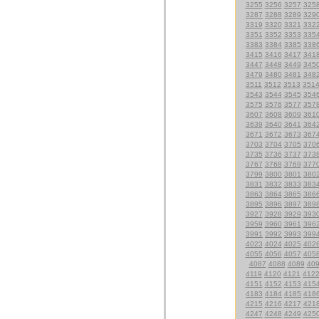
3255
3256
3257
325
3287
3288
3289
329
3319
3320
3321
332
3351
3352
3353
335
3383
3384
3385
338
3415
3416
3417
341
3447
3448
3449
345
3479
3480
3481
348
3511
3512
3513
351
3543
3544
3545
354
3575
3576
3577
357
3607
3608
3609
361
3639
3640
3641
364
3671
3672
3673
367
3703
3704
3705
370
3735
3736
3737
373
3767
3768
3769
377
3799
3800
3801
380
3831
3832
3833
383
3863
3864
3865
386
3895
3896
3897
389
3927
3928
3929
393
3959
3960
3961
396
3991
3992
3993
399
4023
4024
4025
402
4055
4056
4057
405
4087
4088
4089
40
4119
4120
4121
412
4151
4152
4153
415
4183
4184
4185
418
4215
4216
4217
421
4247
4248
4249
425