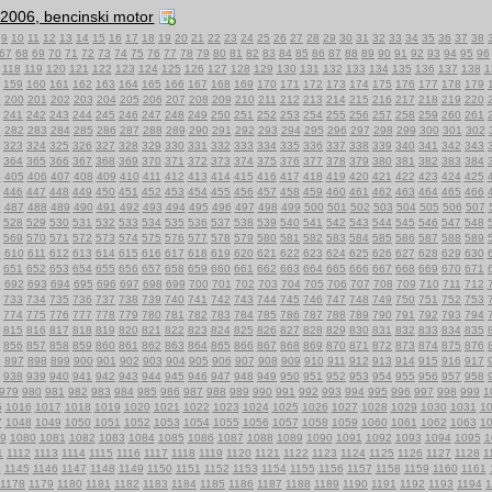
k 2006, bencinski motor
9
10
11
12
13
14
15
16
17
18
19
20
21
22
23
24
25
26
27
28
29
30
31
32
33
34
35
36
37
38
67
68
69
70
71
72
73
74
75
76
77
78
79
80
81
82
83
84
85
86
87
88
89
90
91
92
93
94
95
96
118
119
120
121
122
123
124
125
126
127
128
129
130
131
132
133
134
135
136
137
138
1
159
160
161
162
163
164
165
166
167
168
169
170
171
172
173
174
175
176
177
178
179
9
200
201
202
203
204
205
206
207
208
209
210
211
212
213
214
215
216
217
218
219
220
241
242
243
244
245
246
247
248
249
250
251
252
253
254
255
256
257
258
259
260
261
1
282
283
284
285
286
287
288
289
290
291
292
293
294
295
296
297
298
299
300
301
302
323
324
325
326
327
328
329
330
331
332
333
334
335
336
337
338
339
340
341
342
343
364
365
366
367
368
369
370
371
372
373
374
375
376
377
378
379
380
381
382
383
384
4
405
406
407
408
409
410
411
412
413
414
415
416
417
418
419
420
421
422
423
424
425
446
447
448
449
450
451
452
453
454
455
456
457
458
459
460
461
462
463
464
465
466
6
487
488
489
490
491
492
493
494
495
496
497
498
499
500
501
502
503
504
505
506
507
528
529
530
531
532
533
534
535
536
537
538
539
540
541
542
543
544
545
546
547
548
569
570
571
572
573
574
575
576
577
578
579
580
581
582
583
584
585
586
587
588
589
9
610
611
612
613
614
615
616
617
618
619
620
621
622
623
624
625
626
627
628
629
630
651
652
653
654
655
656
657
658
659
660
661
662
663
664
665
666
667
668
669
670
671
1
692
693
694
695
696
697
698
699
700
701
702
703
704
705
706
707
708
709
710
711
712
733
734
735
736
737
738
739
740
741
742
743
744
745
746
747
748
749
750
751
752
753
774
775
776
777
778
779
780
781
782
783
784
785
786
787
788
789
790
791
792
793
794
815
816
817
818
819
820
821
822
823
824
825
826
827
828
829
830
831
832
833
834
835
856
857
858
859
860
861
862
863
864
865
866
867
868
869
870
871
872
873
874
875
876
6
897
898
899
900
901
902
903
904
905
906
907
908
909
910
911
912
913
914
915
916
917
938
939
940
941
942
943
944
945
946
947
948
949
950
951
952
953
954
955
956
957
958
979
980
981
982
983
984
985
986
987
988
989
990
991
992
993
994
995
996
997
998
999
1
5
1016
1017
1018
1019
1020
1021
1022
1023
1024
1025
1026
1027
1028
1029
1030
1031
1
7
1048
1049
1050
1051
1052
1053
1054
1055
1056
1057
1058
1059
1060
1061
1062
1063
1
9
1080
1081
1082
1083
1084
1085
1086
1087
1088
1089
1090
1091
1092
1093
1094
1095
1
1
1112
1113
1114
1115
1116
1117
1118
1119
1120
1121
1122
1123
1124
1125
1126
1127
1128
1
4
1145
1146
1147
1148
1149
1150
1151
1152
1153
1154
1155
1156
1157
1158
1159
1160
1161
1178
1179
1180
1181
1182
1183
1184
1185
1186
1187
1188
1189
1190
1191
1192
1193
1194
1