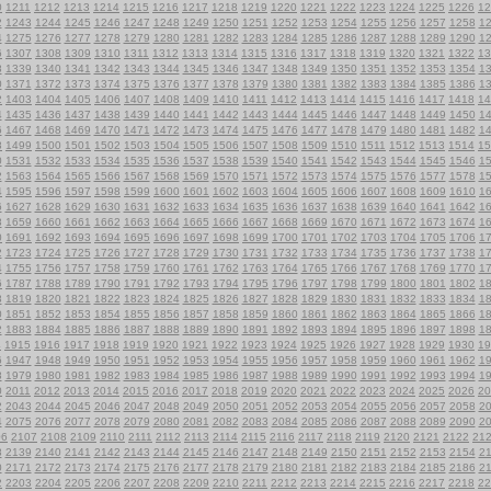
0
1211
1212
1213
1214
1215
1216
1217
1218
1219
1220
1221
1222
1223
1224
1225
1226
12
2
1243
1244
1245
1246
1247
1248
1249
1250
1251
1252
1253
1254
1255
1256
1257
1258
1
4
1275
1276
1277
1278
1279
1280
1281
1282
1283
1284
1285
1286
1287
1288
1289
1290
1
6
1307
1308
1309
1310
1311
1312
1313
1314
1315
1316
1317
1318
1319
1320
1321
1322
13
8
1339
1340
1341
1342
1343
1344
1345
1346
1347
1348
1349
1350
1351
1352
1353
1354
1
0
1371
1372
1373
1374
1375
1376
1377
1378
1379
1380
1381
1382
1383
1384
1385
1386
1
2
1403
1404
1405
1406
1407
1408
1409
1410
1411
1412
1413
1414
1415
1416
1417
1418
14
4
1435
1436
1437
1438
1439
1440
1441
1442
1443
1444
1445
1446
1447
1448
1449
1450
1
6
1467
1468
1469
1470
1471
1472
1473
1474
1475
1476
1477
1478
1479
1480
1481
1482
1
8
1499
1500
1501
1502
1503
1504
1505
1506
1507
1508
1509
1510
1511
1512
1513
1514
15
0
1531
1532
1533
1534
1535
1536
1537
1538
1539
1540
1541
1542
1543
1544
1545
1546
1
2
1563
1564
1565
1566
1567
1568
1569
1570
1571
1572
1573
1574
1575
1576
1577
1578
1
4
1595
1596
1597
1598
1599
1600
1601
1602
1603
1604
1605
1606
1607
1608
1609
1610
1
6
1627
1628
1629
1630
1631
1632
1633
1634
1635
1636
1637
1638
1639
1640
1641
1642
1
8
1659
1660
1661
1662
1663
1664
1665
1666
1667
1668
1669
1670
1671
1672
1673
1674
1
0
1691
1692
1693
1694
1695
1696
1697
1698
1699
1700
1701
1702
1703
1704
1705
1706
1
2
1723
1724
1725
1726
1727
1728
1729
1730
1731
1732
1733
1734
1735
1736
1737
1738
1
4
1755
1756
1757
1758
1759
1760
1761
1762
1763
1764
1765
1766
1767
1768
1769
1770
1
6
1787
1788
1789
1790
1791
1792
1793
1794
1795
1796
1797
1798
1799
1800
1801
1802
1
8
1819
1820
1821
1822
1823
1824
1825
1826
1827
1828
1829
1830
1831
1832
1833
1834
1
0
1851
1852
1853
1854
1855
1856
1857
1858
1859
1860
1861
1862
1863
1864
1865
1866
1
2
1883
1884
1885
1886
1887
1888
1889
1890
1891
1892
1893
1894
1895
1896
1897
1898
1
4
1915
1916
1917
1918
1919
1920
1921
1922
1923
1924
1925
1926
1927
1928
1929
1930
19
6
1947
1948
1949
1950
1951
1952
1953
1954
1955
1956
1957
1958
1959
1960
1961
1962
1
8
1979
1980
1981
1982
1983
1984
1985
1986
1987
1988
1989
1990
1991
1992
1993
1994
1
0
2011
2012
2013
2014
2015
2016
2017
2018
2019
2020
2021
2022
2023
2024
2025
2026
20
2
2043
2044
2045
2046
2047
2048
2049
2050
2051
2052
2053
2054
2055
2056
2057
2058
2
4
2075
2076
2077
2078
2079
2080
2081
2082
2083
2084
2085
2086
2087
2088
2089
2090
2
06
2107
2108
2109
2110
2111
2112
2113
2114
2115
2116
2117
2118
2119
2120
2121
2122
21
8
2139
2140
2141
2142
2143
2144
2145
2146
2147
2148
2149
2150
2151
2152
2153
2154
2
0
2171
2172
2173
2174
2175
2176
2177
2178
2179
2180
2181
2182
2183
2184
2185
2186
2
2
2203
2204
2205
2206
2207
2208
2209
2210
2211
2212
2213
2214
2215
2216
2217
2218
22