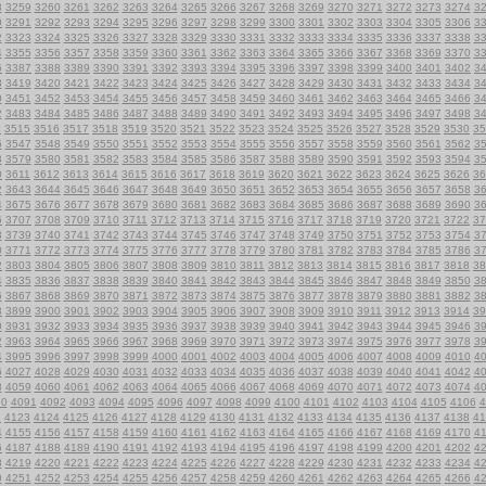
8
3259
3260
3261
3262
3263
3264
3265
3266
3267
3268
3269
3270
3271
3272
3273
3274
3
0
3291
3292
3293
3294
3295
3296
3297
3298
3299
3300
3301
3302
3303
3304
3305
3306
3
2
3323
3324
3325
3326
3327
3328
3329
3330
3331
3332
3333
3334
3335
3336
3337
3338
3
4
3355
3356
3357
3358
3359
3360
3361
3362
3363
3364
3365
3366
3367
3368
3369
3370
3
6
3387
3388
3389
3390
3391
3392
3393
3394
3395
3396
3397
3398
3399
3400
3401
3402
3
8
3419
3420
3421
3422
3423
3424
3425
3426
3427
3428
3429
3430
3431
3432
3433
3434
3
0
3451
3452
3453
3454
3455
3456
3457
3458
3459
3460
3461
3462
3463
3464
3465
3466
3
2
3483
3484
3485
3486
3487
3488
3489
3490
3491
3492
3493
3494
3495
3496
3497
3498
3
4
3515
3516
3517
3518
3519
3520
3521
3522
3523
3524
3525
3526
3527
3528
3529
3530
35
6
3547
3548
3549
3550
3551
3552
3553
3554
3555
3556
3557
3558
3559
3560
3561
3562
3
8
3579
3580
3581
3582
3583
3584
3585
3586
3587
3588
3589
3590
3591
3592
3593
3594
3
0
3611
3612
3613
3614
3615
3616
3617
3618
3619
3620
3621
3622
3623
3624
3625
3626
36
2
3643
3644
3645
3646
3647
3648
3649
3650
3651
3652
3653
3654
3655
3656
3657
3658
3
4
3675
3676
3677
3678
3679
3680
3681
3682
3683
3684
3685
3686
3687
3688
3689
3690
3
6
3707
3708
3709
3710
3711
3712
3713
3714
3715
3716
3717
3718
3719
3720
3721
3722
37
8
3739
3740
3741
3742
3743
3744
3745
3746
3747
3748
3749
3750
3751
3752
3753
3754
3
0
3771
3772
3773
3774
3775
3776
3777
3778
3779
3780
3781
3782
3783
3784
3785
3786
3
2
3803
3804
3805
3806
3807
3808
3809
3810
3811
3812
3813
3814
3815
3816
3817
3818
38
4
3835
3836
3837
3838
3839
3840
3841
3842
3843
3844
3845
3846
3847
3848
3849
3850
3
6
3867
3868
3869
3870
3871
3872
3873
3874
3875
3876
3877
3878
3879
3880
3881
3882
3
8
3899
3900
3901
3902
3903
3904
3905
3906
3907
3908
3909
3910
3911
3912
3913
3914
39
0
3931
3932
3933
3934
3935
3936
3937
3938
3939
3940
3941
3942
3943
3944
3945
3946
3
2
3963
3964
3965
3966
3967
3968
3969
3970
3971
3972
3973
3974
3975
3976
3977
3978
3
4
3995
3996
3997
3998
3999
4000
4001
4002
4003
4004
4005
4006
4007
4008
4009
4010
4
6
4027
4028
4029
4030
4031
4032
4033
4034
4035
4036
4037
4038
4039
4040
4041
4042
4
8
4059
4060
4061
4062
4063
4064
4065
4066
4067
4068
4069
4070
4071
4072
4073
4074
4
90
4091
4092
4093
4094
4095
4096
4097
4098
4099
4100
4101
4102
4103
4104
4105
4106
4
2
4123
4124
4125
4126
4127
4128
4129
4130
4131
4132
4133
4134
4135
4136
4137
4138
41
4
4155
4156
4157
4158
4159
4160
4161
4162
4163
4164
4165
4166
4167
4168
4169
4170
4
6
4187
4188
4189
4190
4191
4192
4193
4194
4195
4196
4197
4198
4199
4200
4201
4202
4
8
4219
4220
4221
4222
4223
4224
4225
4226
4227
4228
4229
4230
4231
4232
4233
4234
4
0
4251
4252
4253
4254
4255
4256
4257
4258
4259
4260
4261
4262
4263
4264
4265
4266
4