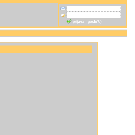
prijava
|
geslo?:)