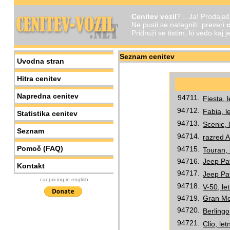
Cenitev vozil
? .. Ja! Prodaja
Ne pusti se nategniti: preveri
c
Pridruži se tistim, ki vedo kaj 
Seznam cenitev
Uvodna stran
Hitra cenitev
Napredna cenitev
94711.
Fiesta, 
94712.
Fabia, l
Statistika cenitev
94713.
Scenic, 
Seznam
94714.
razred A
Pomoč (FAQ)
94715.
Touran, 
94716.
Jeep Pat
Kontakt
94717.
Jeep Pat
car pricing in english
94718.
V-50, le
94719.
Gran Mov
94720.
Berlingo
94721.
Clio, le