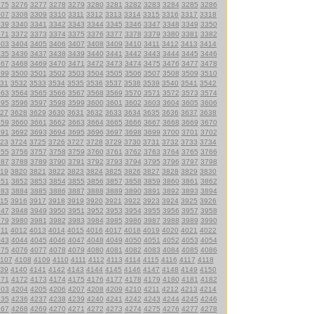
275
3276
3277
3278
3279
3280
3281
3282
3283
3284
3285
3286
307
3308
3309
3310
3311
3312
3313
3314
3315
3316
3317
3318
339
3340
3341
3342
3343
3344
3345
3346
3347
3348
3349
3350
371
3372
3373
3374
3375
3376
3377
3378
3379
3380
3381
3382
403
3404
3405
3406
3407
3408
3409
3410
3411
3412
3413
3414
435
3436
3437
3438
3439
3440
3441
3442
3443
3444
3445
3446
467
3468
3469
3470
3471
3472
3473
3474
3475
3476
3477
3478
499
3500
3501
3502
3503
3504
3505
3506
3507
3508
3509
3510
31
3532
3533
3534
3535
3536
3537
3538
3539
3540
3541
3542
563
3564
3565
3566
3567
3568
3569
3570
3571
3572
3573
3574
595
3596
3597
3598
3599
3600
3601
3602
3603
3604
3605
3606
27
3628
3629
3630
3631
3632
3633
3634
3635
3636
3637
3638
659
3660
3661
3662
3663
3664
3665
3666
3667
3668
3669
3670
691
3692
3693
3694
3695
3696
3697
3698
3699
3700
3701
3702
23
3724
3725
3726
3727
3728
3729
3730
3731
3732
3733
3734
755
3756
3757
3758
3759
3760
3761
3762
3763
3764
3765
3766
787
3788
3789
3790
3791
3792
3793
3794
3795
3796
3797
3798
19
3820
3821
3822
3823
3824
3825
3826
3827
3828
3829
3830
851
3852
3853
3854
3855
3856
3857
3858
3859
3860
3861
3862
883
3884
3885
3886
3887
3888
3889
3890
3891
3892
3893
3894
15
3916
3917
3918
3919
3920
3921
3922
3923
3924
3925
3926
947
3948
3949
3950
3951
3952
3953
3954
3955
3956
3957
3958
979
3980
3981
3982
3983
3984
3985
3986
3987
3988
3989
3990
011
4012
4013
4014
4015
4016
4017
4018
4019
4020
4021
4022
043
4044
4045
4046
4047
4048
4049
4050
4051
4052
4053
4054
075
4076
4077
4078
4079
4080
4081
4082
4083
4084
4085
4086
107
4108
4109
4110
4111
4112
4113
4114
4115
4116
4117
4118
39
4140
4141
4142
4143
4144
4145
4146
4147
4148
4149
4150
171
4172
4173
4174
4175
4176
4177
4178
4179
4180
4181
4182
203
4204
4205
4206
4207
4208
4209
4210
4211
4212
4213
4214
235
4236
4237
4238
4239
4240
4241
4242
4243
4244
4245
4246
267
4268
4269
4270
4271
4272
4273
4274
4275
4276
4277
4278