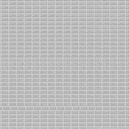
6
2267
2268
2269
2270
2271
2272
2273
2274
2275
2276
2277
2278
2279
2280
2281
2282
2
8
2299
2300
2301
2302
2303
2304
2305
2306
2307
2308
2309
2310
2311
2312
2313
2314
23
0
2331
2332
2333
2334
2335
2336
2337
2338
2339
2340
2341
2342
2343
2344
2345
2346
2
2
2363
2364
2365
2366
2367
2368
2369
2370
2371
2372
2373
2374
2375
2376
2377
2378
2
4
2395
2396
2397
2398
2399
2400
2401
2402
2403
2404
2405
2406
2407
2408
2409
2410
2
6
2427
2428
2429
2430
2431
2432
2433
2434
2435
2436
2437
2438
2439
2440
2441
2442
2
8
2459
2460
2461
2462
2463
2464
2465
2466
2467
2468
2469
2470
2471
2472
2473
2474
2
0
2491
2492
2493
2494
2495
2496
2497
2498
2499
2500
2501
2502
2503
2504
2505
2506
2
2
2523
2524
2525
2526
2527
2528
2529
2530
2531
2532
2533
2534
2535
2536
2537
2538
2
4
2555
2556
2557
2558
2559
2560
2561
2562
2563
2564
2565
2566
2567
2568
2569
2570
2
6
2587
2588
2589
2590
2591
2592
2593
2594
2595
2596
2597
2598
2599
2600
2601
2602
2
8
2619
2620
2621
2622
2623
2624
2625
2626
2627
2628
2629
2630
2631
2632
2633
2634
2
0
2651
2652
2653
2654
2655
2656
2657
2658
2659
2660
2661
2662
2663
2664
2665
2666
2
2
2683
2684
2685
2686
2687
2688
2689
2690
2691
2692
2693
2694
2695
2696
2697
2698
2
4
2715
2716
2717
2718
2719
2720
2721
2722
2723
2724
2725
2726
2727
2728
2729
2730
27
6
2747
2748
2749
2750
2751
2752
2753
2754
2755
2756
2757
2758
2759
2760
2761
2762
2
8
2779
2780
2781
2782
2783
2784
2785
2786
2787
2788
2789
2790
2791
2792
2793
2794
2
0
2811
2812
2813
2814
2815
2816
2817
2818
2819
2820
2821
2822
2823
2824
2825
2826
28
2
2843
2844
2845
2846
2847
2848
2849
2850
2851
2852
2853
2854
2855
2856
2857
2858
2
4
2875
2876
2877
2878
2879
2880
2881
2882
2883
2884
2885
2886
2887
2888
2889
2890
2
6
2907
2908
2909
2910
2911
2912
2913
2914
2915
2916
2917
2918
2919
2920
2921
2922
29
8
2939
2940
2941
2942
2943
2944
2945
2946
2947
2948
2949
2950
2951
2952
2953
2954
2
0
2971
2972
2973
2974
2975
2976
2977
2978
2979
2980
2981
2982
2983
2984
2985
2986
2
2
3003
3004
3005
3006
3007
3008
3009
3010
3011
3012
3013
3014
3015
3016
3017
3018
30
4
3035
3036
3037
3038
3039
3040
3041
3042
3043
3044
3045
3046
3047
3048
3049
3050
3
6
3067
3068
3069
3070
3071
3072
3073
3074
3075
3076
3077
3078
3079
3080
3081
3082
3
98
3099
3100
3101
3102
3103
3104
3105
3106
3107
3108
3109
3110
3111
3112
3113
3114
31
0
3131
3132
3133
3134
3135
3136
3137
3138
3139
3140
3141
3142
3143
3144
3145
3146
3
2
3163
3164
3165
3166
3167
3168
3169
3170
3171
3172
3173
3174
3175
3176
3177
3178
3
4
3195
3196
3197
3198
3199
3200
3201
3202
3203
3204
3205
3206
3207
3208
3209
3210
3
6
3227
3228
3229
3230
3231
3232
3233
3234
3235
3236
3237
3238
3239
3240
3241
3242
3
8
3259
3260
3261
3262
3263
3264
3265
3266
3267
3268
3269
3270
3271
3272
3273
3274
3