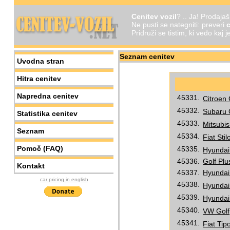
Cenitev vozil
? .. Ja! Prodaja
Ne pusti se nategniti: preveri
c
Pridruži se tistim, ki vedo kaj 
Seznam cenitev
Uvodna stran
Hitra cenitev
Napredna cenitev
45331.
Citroen 
45332.
Subaru O
Statistika cenitev
45333.
Mitsubis
Seznam
45334.
Fiat Sti
Pomoč (FAQ)
45335.
Hyundai 
45336.
Golf Plu
Kontakt
45337.
Hyundai 
car pricing in english
45338.
Hyundai 
45339.
Hyundai 
45340.
VW Golf,
45341.
Fiat Tip