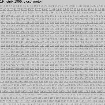
19, letnik 1995, diesel motor
9
10
11
12
13
14
15
16
17
18
19
20
21
22
23
24
25
26
27
28
29
30
31
32
33
34
35
36
37
38
67
68
69
70
71
72
73
74
75
76
77
78
79
80
81
82
83
84
85
86
87
88
89
90
91
92
93
94
95
96
118
119
120
121
122
123
124
125
126
127
128
129
130
131
132
133
134
135
136
137
138
1
159
160
161
162
163
164
165
166
167
168
169
170
171
172
173
174
175
176
177
178
179
9
200
201
202
203
204
205
206
207
208
209
210
211
212
213
214
215
216
217
218
219
220
241
242
243
244
245
246
247
248
249
250
251
252
253
254
255
256
257
258
259
260
261
1
282
283
284
285
286
287
288
289
290
291
292
293
294
295
296
297
298
299
300
301
302
323
324
325
326
327
328
329
330
331
332
333
334
335
336
337
338
339
340
341
342
343
364
365
366
367
368
369
370
371
372
373
374
375
376
377
378
379
380
381
382
383
384
4
405
406
407
408
409
410
411
412
413
414
415
416
417
418
419
420
421
422
423
424
425
446
447
448
449
450
451
452
453
454
455
456
457
458
459
460
461
462
463
464
465
466
6
487
488
489
490
491
492
493
494
495
496
497
498
499
500
501
502
503
504
505
506
507
528
529
530
531
532
533
534
535
536
537
538
539
540
541
542
543
544
545
546
547
548
569
570
571
572
573
574
575
576
577
578
579
580
581
582
583
584
585
586
587
588
589
9
610
611
612
613
614
615
616
617
618
619
620
621
622
623
624
625
626
627
628
629
630
651
652
653
654
655
656
657
658
659
660
661
662
663
664
665
666
667
668
669
670
671
1
692
693
694
695
696
697
698
699
700
701
702
703
704
705
706
707
708
709
710
711
712
733
734
735
736
737
738
739
740
741
742
743
744
745
746
747
748
749
750
751
752
753
774
775
776
777
778
779
780
781
782
783
784
785
786
787
788
789
790
791
792
793
794
815
816
817
818
819
820
821
822
823
824
825
826
827
828
829
830
831
832
833
834
835
856
857
858
859
860
861
862
863
864
865
866
867
868
869
870
871
872
873
874
875
876
6
897
898
899
900
901
902
903
904
905
906
907
908
909
910
911
912
913
914
915
916
917
938
939
940
941
942
943
944
945
946
947
948
949
950
951
952
953
954
955
956
957
958
979
980
981
982
983
984
985
986
987
988
989
990
991
992
993
994
995
996
997
998
999
1
5
1016
1017
1018
1019
1020
1021
1022
1023
1024
1025
1026
1027
1028
1029
1030
1031
1
7
1048
1049
1050
1051
1052
1053
1054
1055
1056
1057
1058
1059
1060
1061
1062
1063
1
9
1080
1081
1082
1083
1084
1085
1086
1087
1088
1089
1090
1091
1092
1093
1094
1095
1
1
1112
1113
1114
1115
1116
1117
1118
1119
1120
1121
1122
1123
1124
1125
1126
1127
1128
1
4
1145
1146
1147
1148
1149
1150
1151
1152
1153
1154
1155
1156
1157
1158
1159
1160
1161
1178
1179
1180
1181
1182
1183
1184
1185
1186
1187
1188
1189
1190
1191
1192
1193
1194
1
0
1211
1212
1213
1214
1215
1216
1217
1218
1219
1220
1221
1222
1223
1224
1225
1226
12