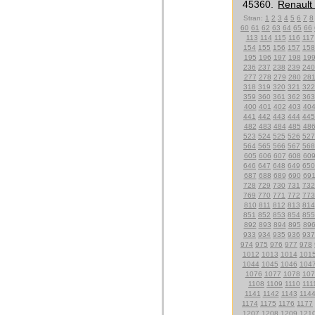
45360.
Renault 
Stran:
1
2
3
4
5
6
7
8
60
61
62
63
64
65
66
113
114
115
116
117
154
155
156
157
158
195
196
197
198
19
236
237
238
239
240
277
278
279
280
28
318
319
320
321
322
359
360
361
362
363
400
401
402
403
40
441
442
443
444
445
482
483
484
485
48
523
524
525
526
527
564
565
566
567
568
605
606
607
608
60
646
647
648
649
650
687
688
689
690
69
728
729
730
731
732
769
770
771
772
773
810
811
812
813
814
851
852
853
854
855
892
893
894
895
89
933
934
935
936
937
974
975
976
977
978
1012
1013
1014
101
1044
1045
1046
104
1076
1077
1078
107
1108
1109
1110
111
1141
1142
1143
114
1174
1175
1176
1177
1207
1208
1209
121