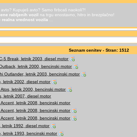
š avto? Kupuješ avto? Samo firbcaš naokoli?!
ene rabljenih vozil
na trgu enostavno, hitro in brezplačno!
je
realna vrednost vozila
...
Seznam cenitev - Stran: 1512
C-5 Break, letnik 2003, diesel motor
utback, letnik 2000, bencinski motor
hi Outlander, letnik 2003, bencinski motor
lo, letnik 2002, diesel motor
Atos, letnik 2000, bencinski motor
s, letnik 2007, diesel motor
Accent, letnik 2008, bencinski motor
Accent, letnik 2008, bencinski motor
Accent, letnik 2008, bencinski motor
 letnik 1992, diesel motor
o, letnik 1993, bencinski motor