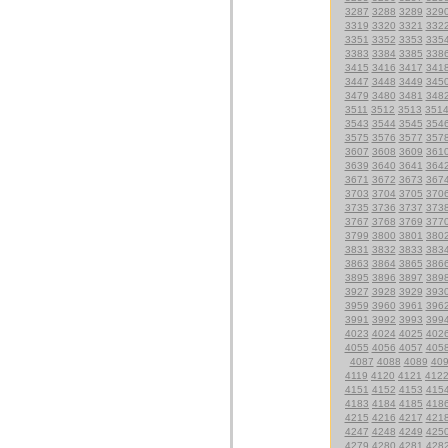
3287
3288
3289
329
3319
3320
3321
332
3351
3352
3353
335
3383
3384
3385
338
3415
3416
3417
341
3447
3448
3449
345
3479
3480
3481
348
3511
3512
3513
351
3543
3544
3545
354
3575
3576
3577
357
3607
3608
3609
361
3639
3640
3641
364
3671
3672
3673
367
3703
3704
3705
370
3735
3736
3737
373
3767
3768
3769
377
3799
3800
3801
380
3831
3832
3833
383
3863
3864
3865
386
3895
3896
3897
389
3927
3928
3929
393
3959
3960
3961
396
3991
3992
3993
399
4023
4024
4025
402
4055
4056
4057
405
4087
4088
4089
40
4119
4120
4121
412
4151
4152
4153
415
4183
4184
4185
418
4215
4216
4217
421
4247
4248
4249
425
4279
4280
4281
428