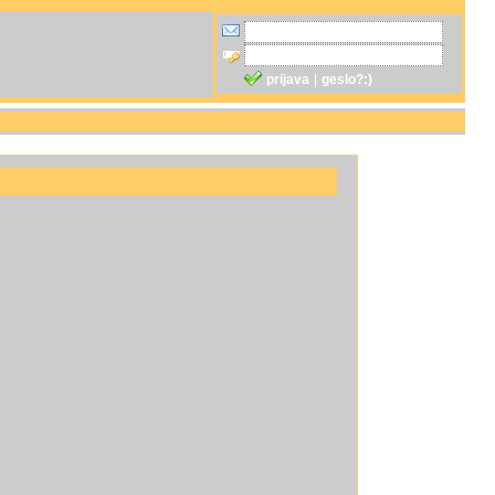
prijava
|
geslo?:)