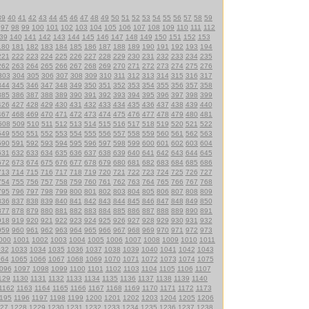
39
40
41
42
43
44
45
46
47
48
49
50
51
52
53
54
55
56
57
58
59
97
98
99
100
101
102
103
104
105
106
107
108
109
110
111
112
39
140
141
142
143
144
145
146
147
148
149
150
151
152
153
180
181
182
183
184
185
186
187
188
189
190
191
192
193
194
221
222
223
224
225
226
227
228
229
230
231
232
233
234
235
262
263
264
265
266
267
268
269
270
271
272
273
274
275
276
303
304
305
306
307
308
309
310
311
312
313
314
315
316
317
344
345
346
347
348
349
350
351
352
353
354
355
356
357
358
385
386
387
388
389
390
391
392
393
394
395
396
397
398
399
426
427
428
429
430
431
432
433
434
435
436
437
438
439
440
467
468
469
470
471
472
473
474
475
476
477
478
479
480
481
508
509
510
511
512
513
514
515
516
517
518
519
520
521
522
549
550
551
552
553
554
555
556
557
558
559
560
561
562
563
590
591
592
593
594
595
596
597
598
599
600
601
602
603
604
631
632
633
634
635
636
637
638
639
640
641
642
643
644
645
672
673
674
675
676
677
678
679
680
681
682
683
684
685
686
713
714
715
716
717
718
719
720
721
722
723
724
725
726
727
754
755
756
757
758
759
760
761
762
763
764
765
766
767
768
795
796
797
798
799
800
801
802
803
804
805
806
807
808
809
836
837
838
839
840
841
842
843
844
845
846
847
848
849
850
877
878
879
880
881
882
883
884
885
886
887
888
889
890
891
918
919
920
921
922
923
924
925
926
927
928
929
930
931
932
959
960
961
962
963
964
965
966
967
968
969
970
971
972
973
000
1001
1002
1003
1004
1005
1006
1007
1008
1009
1010
1011
032
1033
1034
1035
1036
1037
1038
1039
1040
1041
1042
1043
064
1065
1066
1067
1068
1069
1070
1071
1072
1073
1074
1075
096
1097
1098
1099
1100
1101
1102
1103
1104
1105
1106
1107
129
1130
1131
1132
1133
1134
1135
1136
1137
1138
1139
1140
1162
1163
1164
1165
1166
1167
1168
1169
1170
1171
1172
1173
195
1196
1197
1198
1199
1200
1201
1202
1203
1204
1205
1206
27
1228
1229
1230
1231
1232
1233
1234
1235
1236
1237
1238