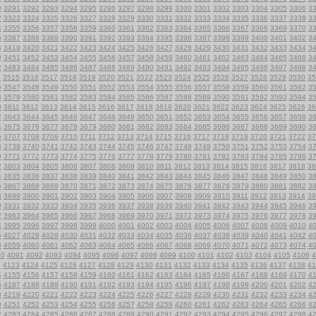
0
3291
3292
3293
3294
3295
3296
3297
3298
3299
3300
3301
3302
3303
3304
3305
3306
3
2
3323
3324
3325
3326
3327
3328
3329
3330
3331
3332
3333
3334
3335
3336
3337
3338
3
4
3355
3356
3357
3358
3359
3360
3361
3362
3363
3364
3365
3366
3367
3368
3369
3370
3
6
3387
3388
3389
3390
3391
3392
3393
3394
3395
3396
3397
3398
3399
3400
3401
3402
3
8
3419
3420
3421
3422
3423
3424
3425
3426
3427
3428
3429
3430
3431
3432
3433
3434
3
0
3451
3452
3453
3454
3455
3456
3457
3458
3459
3460
3461
3462
3463
3464
3465
3466
3
2
3483
3484
3485
3486
3487
3488
3489
3490
3491
3492
3493
3494
3495
3496
3497
3498
3
4
3515
3516
3517
3518
3519
3520
3521
3522
3523
3524
3525
3526
3527
3528
3529
3530
35
6
3547
3548
3549
3550
3551
3552
3553
3554
3555
3556
3557
3558
3559
3560
3561
3562
3
8
3579
3580
3581
3582
3583
3584
3585
3586
3587
3588
3589
3590
3591
3592
3593
3594
3
0
3611
3612
3613
3614
3615
3616
3617
3618
3619
3620
3621
3622
3623
3624
3625
3626
36
2
3643
3644
3645
3646
3647
3648
3649
3650
3651
3652
3653
3654
3655
3656
3657
3658
3
4
3675
3676
3677
3678
3679
3680
3681
3682
3683
3684
3685
3686
3687
3688
3689
3690
3
6
3707
3708
3709
3710
3711
3712
3713
3714
3715
3716
3717
3718
3719
3720
3721
3722
37
8
3739
3740
3741
3742
3743
3744
3745
3746
3747
3748
3749
3750
3751
3752
3753
3754
3
0
3771
3772
3773
3774
3775
3776
3777
3778
3779
3780
3781
3782
3783
3784
3785
3786
3
2
3803
3804
3805
3806
3807
3808
3809
3810
3811
3812
3813
3814
3815
3816
3817
3818
38
4
3835
3836
3837
3838
3839
3840
3841
3842
3843
3844
3845
3846
3847
3848
3849
3850
3
6
3867
3868
3869
3870
3871
3872
3873
3874
3875
3876
3877
3878
3879
3880
3881
3882
3
8
3899
3900
3901
3902
3903
3904
3905
3906
3907
3908
3909
3910
3911
3912
3913
3914
39
0
3931
3932
3933
3934
3935
3936
3937
3938
3939
3940
3941
3942
3943
3944
3945
3946
3
2
3963
3964
3965
3966
3967
3968
3969
3970
3971
3972
3973
3974
3975
3976
3977
3978
3
4
3995
3996
3997
3998
3999
4000
4001
4002
4003
4004
4005
4006
4007
4008
4009
4010
4
6
4027
4028
4029
4030
4031
4032
4033
4034
4035
4036
4037
4038
4039
4040
4041
4042
4
8
4059
4060
4061
4062
4063
4064
4065
4066
4067
4068
4069
4070
4071
4072
4073
4074
4
90
4091
4092
4093
4094
4095
4096
4097
4098
4099
4100
4101
4102
4103
4104
4105
4106
4
2
4123
4124
4125
4126
4127
4128
4129
4130
4131
4132
4133
4134
4135
4136
4137
4138
41
4
4155
4156
4157
4158
4159
4160
4161
4162
4163
4164
4165
4166
4167
4168
4169
4170
4
6
4187
4188
4189
4190
4191
4192
4193
4194
4195
4196
4197
4198
4199
4200
4201
4202
4
8
4219
4220
4221
4222
4223
4224
4225
4226
4227
4228
4229
4230
4231
4232
4233
4234
4
0
4251
4252
4253
4254
4255
4256
4257
4258
4259
4260
4261
4262
4263
4264
4265
4266
4
2
4283
4284
4285
4286
4287
4288
4289
4290
4291
4292
4293
4294
4295
4296
4297
4298
4