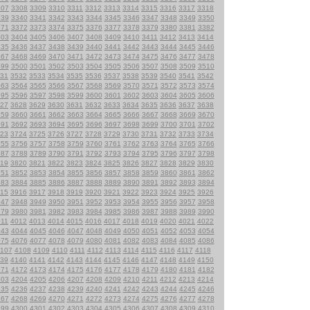
307
3308
3309
3310
3311
3312
3313
3314
3315
3316
3317
3318
339
3340
3341
3342
3343
3344
3345
3346
3347
3348
3349
3350
371
3372
3373
3374
3375
3376
3377
3378
3379
3380
3381
3382
403
3404
3405
3406
3407
3408
3409
3410
3411
3412
3413
3414
435
3436
3437
3438
3439
3440
3441
3442
3443
3444
3445
3446
467
3468
3469
3470
3471
3472
3473
3474
3475
3476
3477
3478
499
3500
3501
3502
3503
3504
3505
3506
3507
3508
3509
3510
31
3532
3533
3534
3535
3536
3537
3538
3539
3540
3541
3542
563
3564
3565
3566
3567
3568
3569
3570
3571
3572
3573
3574
595
3596
3597
3598
3599
3600
3601
3602
3603
3604
3605
3606
27
3628
3629
3630
3631
3632
3633
3634
3635
3636
3637
3638
659
3660
3661
3662
3663
3664
3665
3666
3667
3668
3669
3670
691
3692
3693
3694
3695
3696
3697
3698
3699
3700
3701
3702
23
3724
3725
3726
3727
3728
3729
3730
3731
3732
3733
3734
755
3756
3757
3758
3759
3760
3761
3762
3763
3764
3765
3766
787
3788
3789
3790
3791
3792
3793
3794
3795
3796
3797
3798
19
3820
3821
3822
3823
3824
3825
3826
3827
3828
3829
3830
851
3852
3853
3854
3855
3856
3857
3858
3859
3860
3861
3862
883
3884
3885
3886
3887
3888
3889
3890
3891
3892
3893
3894
15
3916
3917
3918
3919
3920
3921
3922
3923
3924
3925
3926
947
3948
3949
3950
3951
3952
3953
3954
3955
3956
3957
3958
979
3980
3981
3982
3983
3984
3985
3986
3987
3988
3989
3990
011
4012
4013
4014
4015
4016
4017
4018
4019
4020
4021
4022
043
4044
4045
4046
4047
4048
4049
4050
4051
4052
4053
4054
075
4076
4077
4078
4079
4080
4081
4082
4083
4084
4085
4086
107
4108
4109
4110
4111
4112
4113
4114
4115
4116
4117
4118
39
4140
4141
4142
4143
4144
4145
4146
4147
4148
4149
4150
171
4172
4173
4174
4175
4176
4177
4178
4179
4180
4181
4182
203
4204
4205
4206
4207
4208
4209
4210
4211
4212
4213
4214
235
4236
4237
4238
4239
4240
4241
4242
4243
4244
4245
4246
267
4268
4269
4270
4271
4272
4273
4274
4275
4276
4277
4278
299
4300
4301
4302
4303
4304
4305
4306
4307
4308
4309
4310