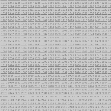
2
1243
1244
1245
1246
1247
1248
1249
1250
1251
1252
1253
1254
1255
1256
1257
1258
1
4
1275
1276
1277
1278
1279
1280
1281
1282
1283
1284
1285
1286
1287
1288
1289
1290
1
6
1307
1308
1309
1310
1311
1312
1313
1314
1315
1316
1317
1318
1319
1320
1321
1322
13
8
1339
1340
1341
1342
1343
1344
1345
1346
1347
1348
1349
1350
1351
1352
1353
1354
1
0
1371
1372
1373
1374
1375
1376
1377
1378
1379
1380
1381
1382
1383
1384
1385
1386
1
2
1403
1404
1405
1406
1407
1408
1409
1410
1411
1412
1413
1414
1415
1416
1417
1418
14
4
1435
1436
1437
1438
1439
1440
1441
1442
1443
1444
1445
1446
1447
1448
1449
1450
1
6
1467
1468
1469
1470
1471
1472
1473
1474
1475
1476
1477
1478
1479
1480
1481
1482
1
8
1499
1500
1501
1502
1503
1504
1505
1506
1507
1508
1509
1510
1511
1512
1513
1514
15
0
1531
1532
1533
1534
1535
1536
1537
1538
1539
1540
1541
1542
1543
1544
1545
1546
1
2
1563
1564
1565
1566
1567
1568
1569
1570
1571
1572
1573
1574
1575
1576
1577
1578
1
4
1595
1596
1597
1598
1599
1600
1601
1602
1603
1604
1605
1606
1607
1608
1609
1610
1
6
1627
1628
1629
1630
1631
1632
1633
1634
1635
1636
1637
1638
1639
1640
1641
1642
1
8
1659
1660
1661
1662
1663
1664
1665
1666
1667
1668
1669
1670
1671
1672
1673
1674
1
0
1691
1692
1693
1694
1695
1696
1697
1698
1699
1700
1701
1702
1703
1704
1705
1706
1
2
1723
1724
1725
1726
1727
1728
1729
1730
1731
1732
1733
1734
1735
1736
1737
1738
1
4
1755
1756
1757
1758
1759
1760
1761
1762
1763
1764
1765
1766
1767
1768
1769
1770
1
6
1787
1788
1789
1790
1791
1792
1793
1794
1795
1796
1797
1798
1799
1800
1801
1802
1
8
1819
1820
1821
1822
1823
1824
1825
1826
1827
1828
1829
1830
1831
1832
1833
1834
1
0
1851
1852
1853
1854
1855
1856
1857
1858
1859
1860
1861
1862
1863
1864
1865
1866
1
2
1883
1884
1885
1886
1887
1888
1889
1890
1891
1892
1893
1894
1895
1896
1897
1898
1
4
1915
1916
1917
1918
1919
1920
1921
1922
1923
1924
1925
1926
1927
1928
1929
1930
19
6
1947
1948
1949
1950
1951
1952
1953
1954
1955
1956
1957
1958
1959
1960
1961
1962
1
8
1979
1980
1981
1982
1983
1984
1985
1986
1987
1988
1989
1990
1991
1992
1993
1994
1
0
2011
2012
2013
2014
2015
2016
2017
2018
2019
2020
2021
2022
2023
2024
2025
2026
20
2
2043
2044
2045
2046
2047
2048
2049
2050
2051
2052
2053
2054
2055
2056
2057
2058
2
4
2075
2076
2077
2078
2079
2080
2081
2082
2083
2084
2085
2086
2087
2088
2089
2090
2
06
2107
2108
2109
2110
2111
2112
2113
2114
2115
2116
2117
2118
2119
2120
2121
2122
21
8
2139
2140
2141
2142
2143
2144
2145
2146
2147
2148
2149
2150
2151
2152
2153
2154
2
0
2171
2172
2173
2174
2175
2176
2177
2178
2179
2180
2181
2182
2183
2184
2185
2186
2
2
2203
2204
2205
2206
2207
2208
2209
2210
2211
2212
2213
2214
2215
2216
2217
2218
22
4
2235
2236
2237
2238
2239
2240
2241
2242
2243
2244
2245
2246
2247
2248
2249
2250
2