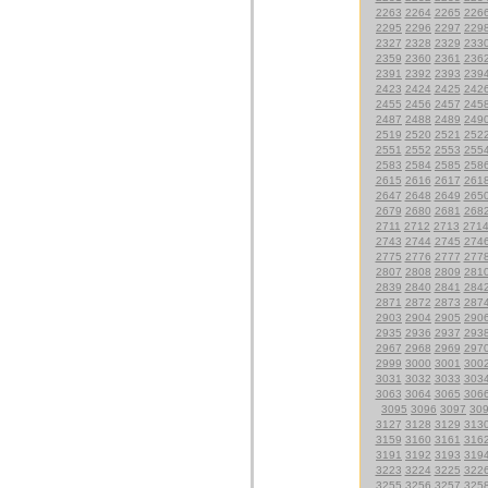
2263
2264
2265
226
2295
2296
2297
229
2327
2328
2329
233
2359
2360
2361
236
2391
2392
2393
239
2423
2424
2425
242
2455
2456
2457
245
2487
2488
2489
249
2519
2520
2521
252
2551
2552
2553
255
2583
2584
2585
258
2615
2616
2617
261
2647
2648
2649
265
2679
2680
2681
268
2711
2712
2713
271
2743
2744
2745
274
2775
2776
2777
277
2807
2808
2809
281
2839
2840
2841
284
2871
2872
2873
287
2903
2904
2905
290
2935
2936
2937
293
2967
2968
2969
297
2999
3000
3001
300
3031
3032
3033
303
3063
3064
3065
306
3095
3096
3097
30
3127
3128
3129
313
3159
3160
3161
316
3191
3192
3193
319
3223
3224
3225
322
3255
3256
3257
325