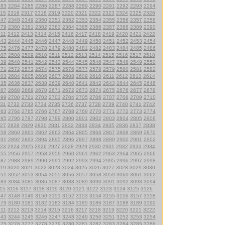
283
2284
2285
2286
2287
2288
2289
2290
2291
2292
2293
2294
15
2316
2317
2318
2319
2320
2321
2322
2323
2324
2325
2326
347
2348
2349
2350
2351
2352
2353
2354
2355
2356
2357
2358
379
2380
2381
2382
2383
2384
2385
2386
2387
2388
2389
2390
411
2412
2413
2414
2415
2416
2417
2418
2419
2420
2421
2422
443
2444
2445
2446
2447
2448
2449
2450
2451
2452
2453
2454
475
2476
2477
2478
2479
2480
2481
2482
2483
2484
2485
2486
507
2508
2509
2510
2511
2512
2513
2514
2515
2516
2517
2518
539
2540
2541
2542
2543
2544
2545
2546
2547
2548
2549
2550
571
2572
2573
2574
2575
2576
2577
2578
2579
2580
2581
2582
603
2604
2605
2606
2607
2608
2609
2610
2611
2612
2613
2614
635
2636
2637
2638
2639
2640
2641
2642
2643
2644
2645
2646
667
2668
2669
2670
2671
2672
2673
2674
2675
2676
2677
2678
699
2700
2701
2702
2703
2704
2705
2706
2707
2708
2709
2710
31
2732
2733
2734
2735
2736
2737
2738
2739
2740
2741
2742
763
2764
2765
2766
2767
2768
2769
2770
2771
2772
2773
2774
795
2796
2797
2798
2799
2800
2801
2802
2803
2804
2805
2806
27
2828
2829
2830
2831
2832
2833
2834
2835
2836
2837
2838
859
2860
2861
2862
2863
2864
2865
2866
2867
2868
2869
2870
891
2892
2893
2894
2895
2896
2897
2898
2899
2900
2901
2902
23
2924
2925
2926
2927
2928
2929
2930
2931
2932
2933
2934
955
2956
2957
2958
2959
2960
2961
2962
2963
2964
2965
2966
987
2988
2989
2990
2991
2992
2993
2994
2995
2996
2997
2998
19
3020
3021
3022
3023
3024
3025
3026
3027
3028
3029
3030
051
3052
3053
3054
3055
3056
3057
3058
3059
3060
3061
3062
083
3084
3085
3086
3087
3088
3089
3090
3091
3092
3093
3094
15
3116
3117
3118
3119
3120
3121
3122
3123
3124
3125
3126
147
3148
3149
3150
3151
3152
3153
3154
3155
3156
3157
3158
179
3180
3181
3182
3183
3184
3185
3186
3187
3188
3189
3190
211
3212
3213
3214
3215
3216
3217
3218
3219
3220
3221
3222
243
3244
3245
3246
3247
3248
3249
3250
3251
3252
3253
3254
275
3276
3277
3278
3279
3280
3281
3282
3283
3284
3285
3286