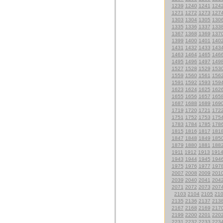
1239
1240
1241
124
1271
1272
1273
127
1303
1304
1305
130
1335
1336
1337
133
1367
1368
1369
137
1399
1400
1401
140
1431
1432
1433
143
1463
1464
1465
146
1495
1496
1497
149
1527
1528
1529
153
1559
1560
1561
156
1591
1592
1593
159
1623
1624
1625
162
1655
1656
1657
165
1687
1688
1689
169
1719
1720
1721
172
1751
1752
1753
175
1783
1784
1785
178
1815
1816
1817
181
1847
1848
1849
185
1879
1880
1881
188
1911
1912
1913
191
1943
1944
1945
194
1975
1976
1977
197
2007
2008
2009
201
2039
2040
2041
204
2071
2072
2073
207
2103
2104
2105
21
2135
2136
2137
213
2167
2168
2169
217
2199
2200
2201
220
2231
2232
2233
223