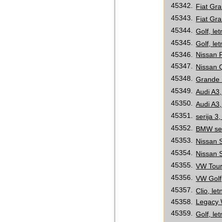
45342.
Fiat Gra
45343.
Fiat Gra
45344.
Golf, le
45345.
Golf, le
45346.
Nissan P
45347.
Nissan Q
45348.
Grande P
45349.
Audi A3,
45350.
Audi A3,
45351.
serija 3
45352.
BMW seri
45353.
Nissan S
45354.
Nissan S
45355.
VW Toura
45356.
VW Golf,
45357.
Clio, le
45358.
Legacy 
45359.
Golf, le