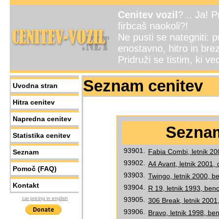
Cenitev vozil
? .. Ja! 
firbcaš naokoli?!
Ne pusti se nategniti: 
enostavno, hitro in bre
Pridruži se tistim, ki ve
Seznam cenitev
Uvodna stran
Hitra cenitev
Napredna cenitev
Seznam
Statistika cenitev
93901.
Fabia Combi, letnik 20
Seznam
93902.
A4 Avant, letnik 2001, 
Pomoč (FAQ)
93903.
Twingo, letnik 2000, b
Kontakt
93904.
R 19, letnik 1993, ben
car pricing in english
93905.
306 Break, letnik 2001
93906.
Bravo, letnik 1998, be