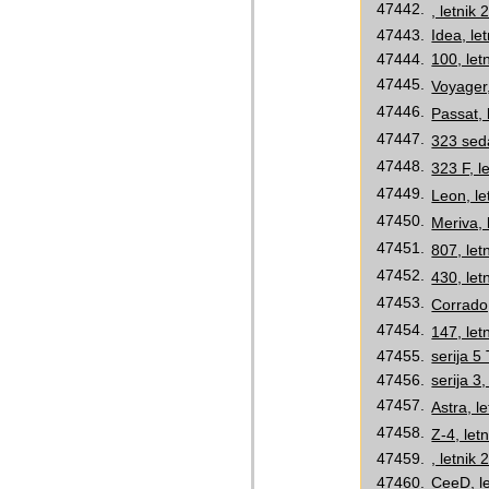
47442.
, letnik
47443.
Idea, le
47444.
100, let
47445.
Voyager,
47446.
Passat, 
47447.
323 seda
47448.
323 F, l
47449.
Leon, le
47450.
Meriva, 
47451.
807, let
47452.
430, let
47453.
Corrado,
47454.
147, let
47455.
serija 5
47456.
serija 3
47457.
Astra, l
47458.
Z-4, let
47459.
, letnik
47460.
CeeD, le