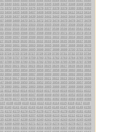
339
3340
3341
3342
3343
3344
3345
3346
3347
3348
3349
3350
371
3372
3373
3374
3375
3376
3377
3378
3379
3380
3381
3382
403
3404
3405
3406
3407
3408
3409
3410
3411
3412
3413
3414
435
3436
3437
3438
3439
3440
3441
3442
3443
3444
3445
3446
467
3468
3469
3470
3471
3472
3473
3474
3475
3476
3477
3478
499
3500
3501
3502
3503
3504
3505
3506
3507
3508
3509
3510
31
3532
3533
3534
3535
3536
3537
3538
3539
3540
3541
3542
563
3564
3565
3566
3567
3568
3569
3570
3571
3572
3573
3574
595
3596
3597
3598
3599
3600
3601
3602
3603
3604
3605
3606
27
3628
3629
3630
3631
3632
3633
3634
3635
3636
3637
3638
659
3660
3661
3662
3663
3664
3665
3666
3667
3668
3669
3670
691
3692
3693
3694
3695
3696
3697
3698
3699
3700
3701
3702
23
3724
3725
3726
3727
3728
3729
3730
3731
3732
3733
3734
755
3756
3757
3758
3759
3760
3761
3762
3763
3764
3765
3766
787
3788
3789
3790
3791
3792
3793
3794
3795
3796
3797
3798
19
3820
3821
3822
3823
3824
3825
3826
3827
3828
3829
3830
851
3852
3853
3854
3855
3856
3857
3858
3859
3860
3861
3862
883
3884
3885
3886
3887
3888
3889
3890
3891
3892
3893
3894
15
3916
3917
3918
3919
3920
3921
3922
3923
3924
3925
3926
947
3948
3949
3950
3951
3952
3953
3954
3955
3956
3957
3958
979
3980
3981
3982
3983
3984
3985
3986
3987
3988
3989
3990
011
4012
4013
4014
4015
4016
4017
4018
4019
4020
4021
4022
043
4044
4045
4046
4047
4048
4049
4050
4051
4052
4053
4054
075
4076
4077
4078
4079
4080
4081
4082
4083
4084
4085
4086
107
4108
4109
4110
4111
4112
4113
4114
4115
4116
4117
4118
39
4140
4141
4142
4143
4144
4145
4146
4147
4148
4149
4150
171
4172
4173
4174
4175
4176
4177
4178
4179
4180
4181
4182
203
4204
4205
4206
4207
4208
4209
4210
4211
4212
4213
4214
235
4236
4237
4238
4239
4240
4241
4242
4243
4244
4245
4246
267
4268
4269
4270
4271
4272
4273
4274
4275
4276
4277
4278
299
4300
4301
4302
4303
4304
4305
4306
4307
4308
4309
4310
31
4332
4333
4334
4335
4336
4337
4338
4339
4340
4341
4342