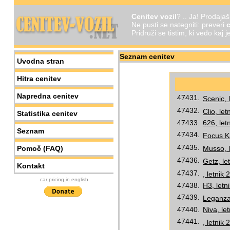
Cenitev vozil
? .. Ja! Prodaja
Ne pusti se nategniti: preveri
c
Pridruži se tistim, ki vedo kaj 
Seznam cenitev
Uvodna stran
Hitra cenitev
Napredna cenitev
47431.
Scenic, 
47432.
Clio, le
Statistika cenitev
47433.
626, let
Seznam
47434.
Focus Ka
47435.
Pomoč (FAQ)
Musso, l
47436.
Getz, le
Kontakt
47437.
, letnik
car pricing in english
47438.
H3, letn
47439.
Leganza,
47440.
Niva, le
47441.
, letnik