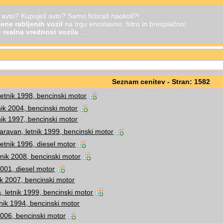
š avto? Kupuješ avto? Samo firbcaš naokoli?!
ene rabljenih vozil
na trgu enostavno, hitro in brezplačno!
je
realna vrednost vozila
...
Seznam cenitev - Stran: 1582
letnik 1998, bencinski motor
tnik 2004, bencinski motor
nik 1997, bencinski motor
ravan, letnik 1999, bencinski motor
etnik 1996, diesel motor
tnik 2008, bencinski motor
 2001, diesel motor
ik 2007, bencinski motor
 letnik 1999, bencinski motor
tnik 1994, bencinski motor
 2006, bencinski motor