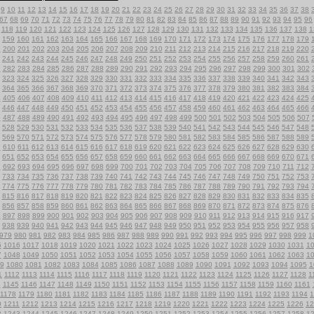
9
10
11
12
13
14
15
16
17
18
19
20
21
22
23
24
25
26
27
28
29
30
31
32
33
34
35
36
37
38
67
68
69
70
71
72
73
74
75
76
77
78
79
80
81
82
83
84
85
86
87
88
89
90
91
92
93
94
95
96
118
119
120
121
122
123
124
125
126
127
128
129
130
131
132
133
134
135
136
137
138
1
159
160
161
162
163
164
165
166
167
168
169
170
171
172
173
174
175
176
177
178
179
9
200
201
202
203
204
205
206
207
208
209
210
211
212
213
214
215
216
217
218
219
220
241
242
243
244
245
246
247
248
249
250
251
252
253
254
255
256
257
258
259
260
261
1
282
283
284
285
286
287
288
289
290
291
292
293
294
295
296
297
298
299
300
301
302
323
324
325
326
327
328
329
330
331
332
333
334
335
336
337
338
339
340
341
342
343
364
365
366
367
368
369
370
371
372
373
374
375
376
377
378
379
380
381
382
383
384
4
405
406
407
408
409
410
411
412
413
414
415
416
417
418
419
420
421
422
423
424
425
446
447
448
449
450
451
452
453
454
455
456
457
458
459
460
461
462
463
464
465
466
6
487
488
489
490
491
492
493
494
495
496
497
498
499
500
501
502
503
504
505
506
507
528
529
530
531
532
533
534
535
536
537
538
539
540
541
542
543
544
545
546
547
548
569
570
571
572
573
574
575
576
577
578
579
580
581
582
583
584
585
586
587
588
589
9
610
611
612
613
614
615
616
617
618
619
620
621
622
623
624
625
626
627
628
629
630
651
652
653
654
655
656
657
658
659
660
661
662
663
664
665
666
667
668
669
670
671
1
692
693
694
695
696
697
698
699
700
701
702
703
704
705
706
707
708
709
710
711
712
733
734
735
736
737
738
739
740
741
742
743
744
745
746
747
748
749
750
751
752
753
774
775
776
777
778
779
780
781
782
783
784
785
786
787
788
789
790
791
792
793
794
815
816
817
818
819
820
821
822
823
824
825
826
827
828
829
830
831
832
833
834
835
856
857
858
859
860
861
862
863
864
865
866
867
868
869
870
871
872
873
874
875
876
6
897
898
899
900
901
902
903
904
905
906
907
908
909
910
911
912
913
914
915
916
917
938
939
940
941
942
943
944
945
946
947
948
949
950
951
952
953
954
955
956
957
958
979
980
981
982
983
984
985
986
987
988
989
990
991
992
993
994
995
996
997
998
999
1
5
1016
1017
1018
1019
1020
1021
1022
1023
1024
1025
1026
1027
1028
1029
1030
1031
1
7
1048
1049
1050
1051
1052
1053
1054
1055
1056
1057
1058
1059
1060
1061
1062
1063
1
9
1080
1081
1082
1083
1084
1085
1086
1087
1088
1089
1090
1091
1092
1093
1094
1095
1
1
1112
1113
1114
1115
1116
1117
1118
1119
1120
1121
1122
1123
1124
1125
1126
1127
1128
1
4
1145
1146
1147
1148
1149
1150
1151
1152
1153
1154
1155
1156
1157
1158
1159
1160
1161
1178
1179
1180
1181
1182
1183
1184
1185
1186
1187
1188
1189
1190
1191
1192
1193
1194
1
0
1211
1212
1213
1214
1215
1216
1217
1218
1219
1220
1221
1222
1223
1224
1225
1226
12
2
1243
1244
1245
1246
1247
1248
1249
1250
1251
1252
1253
1254
1255
1256
1257
1258
1