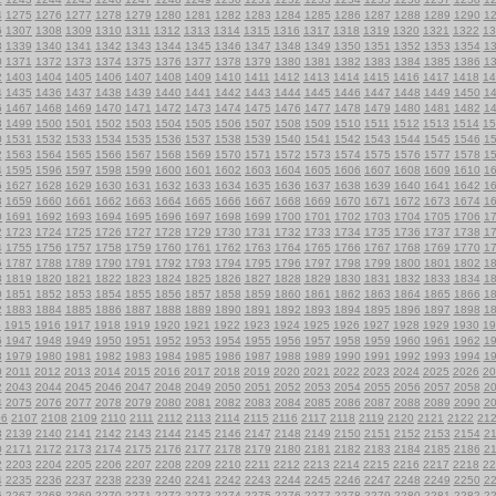
4
1275
1276
1277
1278
1279
1280
1281
1282
1283
1284
1285
1286
1287
1288
1289
1290
1
6
1307
1308
1309
1310
1311
1312
1313
1314
1315
1316
1317
1318
1319
1320
1321
1322
13
8
1339
1340
1341
1342
1343
1344
1345
1346
1347
1348
1349
1350
1351
1352
1353
1354
1
0
1371
1372
1373
1374
1375
1376
1377
1378
1379
1380
1381
1382
1383
1384
1385
1386
1
2
1403
1404
1405
1406
1407
1408
1409
1410
1411
1412
1413
1414
1415
1416
1417
1418
14
4
1435
1436
1437
1438
1439
1440
1441
1442
1443
1444
1445
1446
1447
1448
1449
1450
1
6
1467
1468
1469
1470
1471
1472
1473
1474
1475
1476
1477
1478
1479
1480
1481
1482
1
8
1499
1500
1501
1502
1503
1504
1505
1506
1507
1508
1509
1510
1511
1512
1513
1514
15
0
1531
1532
1533
1534
1535
1536
1537
1538
1539
1540
1541
1542
1543
1544
1545
1546
1
2
1563
1564
1565
1566
1567
1568
1569
1570
1571
1572
1573
1574
1575
1576
1577
1578
1
4
1595
1596
1597
1598
1599
1600
1601
1602
1603
1604
1605
1606
1607
1608
1609
1610
1
6
1627
1628
1629
1630
1631
1632
1633
1634
1635
1636
1637
1638
1639
1640
1641
1642
1
8
1659
1660
1661
1662
1663
1664
1665
1666
1667
1668
1669
1670
1671
1672
1673
1674
1
0
1691
1692
1693
1694
1695
1696
1697
1698
1699
1700
1701
1702
1703
1704
1705
1706
1
2
1723
1724
1725
1726
1727
1728
1729
1730
1731
1732
1733
1734
1735
1736
1737
1738
1
4
1755
1756
1757
1758
1759
1760
1761
1762
1763
1764
1765
1766
1767
1768
1769
1770
1
6
1787
1788
1789
1790
1791
1792
1793
1794
1795
1796
1797
1798
1799
1800
1801
1802
1
8
1819
1820
1821
1822
1823
1824
1825
1826
1827
1828
1829
1830
1831
1832
1833
1834
1
0
1851
1852
1853
1854
1855
1856
1857
1858
1859
1860
1861
1862
1863
1864
1865
1866
1
2
1883
1884
1885
1886
1887
1888
1889
1890
1891
1892
1893
1894
1895
1896
1897
1898
1
4
1915
1916
1917
1918
1919
1920
1921
1922
1923
1924
1925
1926
1927
1928
1929
1930
19
6
1947
1948
1949
1950
1951
1952
1953
1954
1955
1956
1957
1958
1959
1960
1961
1962
1
8
1979
1980
1981
1982
1983
1984
1985
1986
1987
1988
1989
1990
1991
1992
1993
1994
1
0
2011
2012
2013
2014
2015
2016
2017
2018
2019
2020
2021
2022
2023
2024
2025
2026
20
2
2043
2044
2045
2046
2047
2048
2049
2050
2051
2052
2053
2054
2055
2056
2057
2058
2
4
2075
2076
2077
2078
2079
2080
2081
2082
2083
2084
2085
2086
2087
2088
2089
2090
2
06
2107
2108
2109
2110
2111
2112
2113
2114
2115
2116
2117
2118
2119
2120
2121
2122
21
8
2139
2140
2141
2142
2143
2144
2145
2146
2147
2148
2149
2150
2151
2152
2153
2154
2
0
2171
2172
2173
2174
2175
2176
2177
2178
2179
2180
2181
2182
2183
2184
2185
2186
2
2
2203
2204
2205
2206
2207
2208
2209
2210
2211
2212
2213
2214
2215
2216
2217
2218
22
4
2235
2236
2237
2238
2239
2240
2241
2242
2243
2244
2245
2246
2247
2248
2249
2250
2
6
2267
2268
2269
2270
2271
2272
2273
2274
2275
2276
2277
2278
2279
2280
2281
2282
2