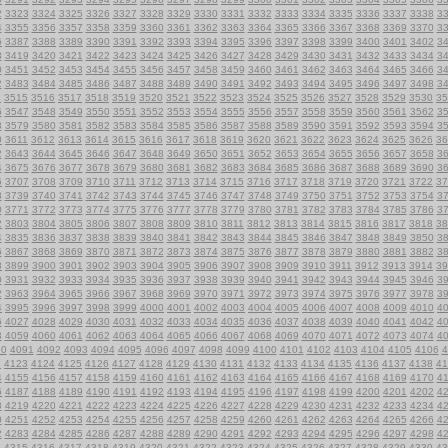
2
3323
3324
3325
3326
3327
3328
3329
3330
3331
3332
3333
3334
3335
3336
3337
3338
3
4
3355
3356
3357
3358
3359
3360
3361
3362
3363
3364
3365
3366
3367
3368
3369
3370
3
6
3387
3388
3389
3390
3391
3392
3393
3394
3395
3396
3397
3398
3399
3400
3401
3402
3
8
3419
3420
3421
3422
3423
3424
3425
3426
3427
3428
3429
3430
3431
3432
3433
3434
3
0
3451
3452
3453
3454
3455
3456
3457
3458
3459
3460
3461
3462
3463
3464
3465
3466
3
2
3483
3484
3485
3486
3487
3488
3489
3490
3491
3492
3493
3494
3495
3496
3497
3498
3
4
3515
3516
3517
3518
3519
3520
3521
3522
3523
3524
3525
3526
3527
3528
3529
3530
35
6
3547
3548
3549
3550
3551
3552
3553
3554
3555
3556
3557
3558
3559
3560
3561
3562
3
8
3579
3580
3581
3582
3583
3584
3585
3586
3587
3588
3589
3590
3591
3592
3593
3594
3
0
3611
3612
3613
3614
3615
3616
3617
3618
3619
3620
3621
3622
3623
3624
3625
3626
36
2
3643
3644
3645
3646
3647
3648
3649
3650
3651
3652
3653
3654
3655
3656
3657
3658
3
4
3675
3676
3677
3678
3679
3680
3681
3682
3683
3684
3685
3686
3687
3688
3689
3690
3
6
3707
3708
3709
3710
3711
3712
3713
3714
3715
3716
3717
3718
3719
3720
3721
3722
37
8
3739
3740
3741
3742
3743
3744
3745
3746
3747
3748
3749
3750
3751
3752
3753
3754
3
0
3771
3772
3773
3774
3775
3776
3777
3778
3779
3780
3781
3782
3783
3784
3785
3786
3
2
3803
3804
3805
3806
3807
3808
3809
3810
3811
3812
3813
3814
3815
3816
3817
3818
38
4
3835
3836
3837
3838
3839
3840
3841
3842
3843
3844
3845
3846
3847
3848
3849
3850
3
6
3867
3868
3869
3870
3871
3872
3873
3874
3875
3876
3877
3878
3879
3880
3881
3882
3
8
3899
3900
3901
3902
3903
3904
3905
3906
3907
3908
3909
3910
3911
3912
3913
3914
39
0
3931
3932
3933
3934
3935
3936
3937
3938
3939
3940
3941
3942
3943
3944
3945
3946
3
2
3963
3964
3965
3966
3967
3968
3969
3970
3971
3972
3973
3974
3975
3976
3977
3978
3
4
3995
3996
3997
3998
3999
4000
4001
4002
4003
4004
4005
4006
4007
4008
4009
4010
4
6
4027
4028
4029
4030
4031
4032
4033
4034
4035
4036
4037
4038
4039
4040
4041
4042
4
8
4059
4060
4061
4062
4063
4064
4065
4066
4067
4068
4069
4070
4071
4072
4073
4074
4
90
4091
4092
4093
4094
4095
4096
4097
4098
4099
4100
4101
4102
4103
4104
4105
4106
4
2
4123
4124
4125
4126
4127
4128
4129
4130
4131
4132
4133
4134
4135
4136
4137
4138
41
4
4155
4156
4157
4158
4159
4160
4161
4162
4163
4164
4165
4166
4167
4168
4169
4170
4
6
4187
4188
4189
4190
4191
4192
4193
4194
4195
4196
4197
4198
4199
4200
4201
4202
4
8
4219
4220
4221
4222
4223
4224
4225
4226
4227
4228
4229
4230
4231
4232
4233
4234
4
0
4251
4252
4253
4254
4255
4256
4257
4258
4259
4260
4261
4262
4263
4264
4265
4266
4
2
4283
4284
4285
4286
4287
4288
4289
4290
4291
4292
4293
4294
4295
4296
4297
4298
4
4
4315
4316
4317
4318
4319
4320
4321
4322
4323
4324
4325
4326
4327
4328
4329
4330
43