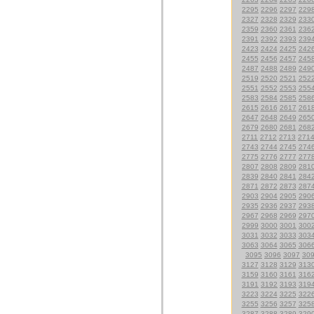
2295
2296
2297
229
2327
2328
2329
233
2359
2360
2361
236
2391
2392
2393
239
2423
2424
2425
242
2455
2456
2457
245
2487
2488
2489
249
2519
2520
2521
252
2551
2552
2553
255
2583
2584
2585
258
2615
2616
2617
261
2647
2648
2649
265
2679
2680
2681
268
2711
2712
2713
271
2743
2744
2745
274
2775
2776
2777
277
2807
2808
2809
281
2839
2840
2841
284
2871
2872
2873
287
2903
2904
2905
290
2935
2936
2937
293
2967
2968
2969
297
2999
3000
3001
300
3031
3032
3033
303
3063
3064
3065
306
3095
3096
3097
30
3127
3128
3129
313
3159
3160
3161
316
3191
3192
3193
319
3223
3224
3225
322
3255
3256
3257
325
3287
3288
3289
329