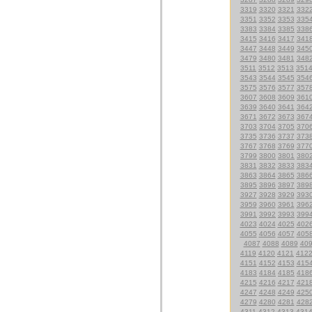
3319
3320
3321
332
3351
3352
3353
335
3383
3384
3385
338
3415
3416
3417
341
3447
3448
3449
345
3479
3480
3481
348
3511
3512
3513
351
3543
3544
3545
354
3575
3576
3577
357
3607
3608
3609
361
3639
3640
3641
364
3671
3672
3673
367
3703
3704
3705
370
3735
3736
3737
373
3767
3768
3769
377
3799
3800
3801
380
3831
3832
3833
383
3863
3864
3865
386
3895
3896
3897
389
3927
3928
3929
393
3959
3960
3961
396
3991
3992
3993
399
4023
4024
4025
402
4055
4056
4057
405
4087
4088
4089
40
4119
4120
4121
412
4151
4152
4153
415
4183
4184
4185
418
4215
4216
4217
421
4247
4248
4249
425
4279
4280
4281
428
4311
4312
4313
431