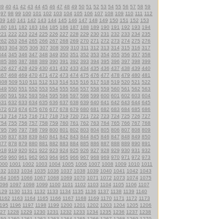
39
40
41
42
43
44
45
46
47
48
49
50
51
52
53
54
55
56
57
58
59
97
98
99
100
101
102
103
104
105
106
107
108
109
110
111
112
39
140
141
142
143
144
145
146
147
148
149
150
151
152
153
180
181
182
183
184
185
186
187
188
189
190
191
192
193
194
221
222
223
224
225
226
227
228
229
230
231
232
233
234
235
262
263
264
265
266
267
268
269
270
271
272
273
274
275
276
303
304
305
306
307
308
309
310
311
312
313
314
315
316
317
344
345
346
347
348
349
350
351
352
353
354
355
356
357
358
385
386
387
388
389
390
391
392
393
394
395
396
397
398
399
426
427
428
429
430
431
432
433
434
435
436
437
438
439
440
467
468
469
470
471
472
473
474
475
476
477
478
479
480
481
508
509
510
511
512
513
514
515
516
517
518
519
520
521
522
549
550
551
552
553
554
555
556
557
558
559
560
561
562
563
590
591
592
593
594
595
596
597
598
599
600
601
602
603
604
631
632
633
634
635
636
637
638
639
640
641
642
643
644
645
672
673
674
675
676
677
678
679
680
681
682
683
684
685
686
713
714
715
716
717
718
719
720
721
722
723
724
725
726
727
754
755
756
757
758
759
760
761
762
763
764
765
766
767
768
795
796
797
798
799
800
801
802
803
804
805
806
807
808
809
836
837
838
839
840
841
842
843
844
845
846
847
848
849
850
877
878
879
880
881
882
883
884
885
886
887
888
889
890
891
918
919
920
921
922
923
924
925
926
927
928
929
930
931
932
959
960
961
962
963
964
965
966
967
968
969
970
971
972
973
000
1001
1002
1003
1004
1005
1006
1007
1008
1009
1010
1011
032
1033
1034
1035
1036
1037
1038
1039
1040
1041
1042
1043
064
1065
1066
1067
1068
1069
1070
1071
1072
1073
1074
1075
096
1097
1098
1099
1100
1101
1102
1103
1104
1105
1106
1107
129
1130
1131
1132
1133
1134
1135
1136
1137
1138
1139
1140
1162
1163
1164
1165
1166
1167
1168
1169
1170
1171
1172
1173
195
1196
1197
1198
1199
1200
1201
1202
1203
1204
1205
1206
27
1228
1229
1230
1231
1232
1233
1234
1235
1236
1237
1238
259
1260
1261
1262
1263
1264
1265
1266
1267
1268
1269
1270