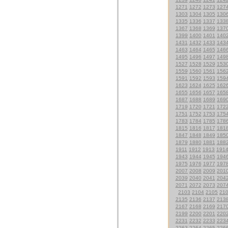
1271
1272
1273
127
1303
1304
1305
130
1335
1336
1337
133
1367
1368
1369
137
1399
1400
1401
140
1431
1432
1433
143
1463
1464
1465
146
1495
1496
1497
149
1527
1528
1529
153
1559
1560
1561
156
1591
1592
1593
159
1623
1624
1625
162
1655
1656
1657
165
1687
1688
1689
169
1719
1720
1721
172
1751
1752
1753
175
1783
1784
1785
178
1815
1816
1817
181
1847
1848
1849
185
1879
1880
1881
188
1911
1912
1913
191
1943
1944
1945
194
1975
1976
1977
197
2007
2008
2009
201
2039
2040
2041
204
2071
2072
2073
207
2103
2104
2105
21
2135
2136
2137
213
2167
2168
2169
217
2199
2200
2201
220
2231
2232
2233
223
2263
2264
2265
226