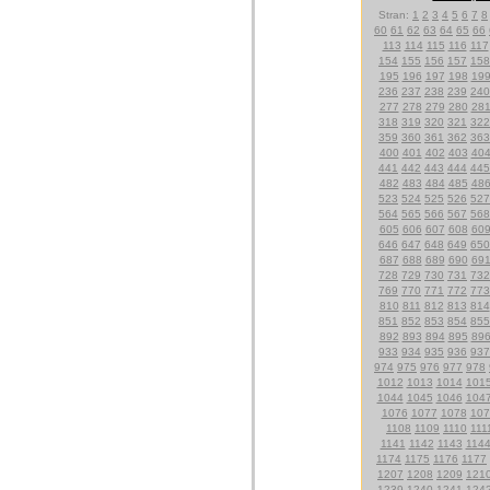
Stran:
1
2
3
4
5
6
7
8
60
61
62
63
64
65
66
113
114
115
116
117
154
155
156
157
158
195
196
197
198
19
236
237
238
239
240
277
278
279
280
28
318
319
320
321
322
359
360
361
362
363
400
401
402
403
40
441
442
443
444
445
482
483
484
485
48
523
524
525
526
527
564
565
566
567
568
605
606
607
608
60
646
647
648
649
650
687
688
689
690
69
728
729
730
731
732
769
770
771
772
773
810
811
812
813
814
851
852
853
854
855
892
893
894
895
89
933
934
935
936
937
974
975
976
977
978
1012
1013
1014
101
1044
1045
1046
104
1076
1077
1078
107
1108
1109
1110
111
1141
1142
1143
114
1174
1175
1176
1177
1207
1208
1209
121
1239
1240
1241
124