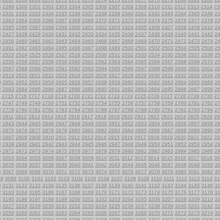
8
2299
2300
2301
2302
2303
2304
2305
2306
2307
2308
2309
2310
2311
2312
2313
2314
23
0
2331
2332
2333
2334
2335
2336
2337
2338
2339
2340
2341
2342
2343
2344
2345
2346
2
2
2363
2364
2365
2366
2367
2368
2369
2370
2371
2372
2373
2374
2375
2376
2377
2378
2
4
2395
2396
2397
2398
2399
2400
2401
2402
2403
2404
2405
2406
2407
2408
2409
2410
2
6
2427
2428
2429
2430
2431
2432
2433
2434
2435
2436
2437
2438
2439
2440
2441
2442
2
8
2459
2460
2461
2462
2463
2464
2465
2466
2467
2468
2469
2470
2471
2472
2473
2474
2
0
2491
2492
2493
2494
2495
2496
2497
2498
2499
2500
2501
2502
2503
2504
2505
2506
2
2
2523
2524
2525
2526
2527
2528
2529
2530
2531
2532
2533
2534
2535
2536
2537
2538
2
4
2555
2556
2557
2558
2559
2560
2561
2562
2563
2564
2565
2566
2567
2568
2569
2570
2
6
2587
2588
2589
2590
2591
2592
2593
2594
2595
2596
2597
2598
2599
2600
2601
2602
2
8
2619
2620
2621
2622
2623
2624
2625
2626
2627
2628
2629
2630
2631
2632
2633
2634
2
0
2651
2652
2653
2654
2655
2656
2657
2658
2659
2660
2661
2662
2663
2664
2665
2666
2
2
2683
2684
2685
2686
2687
2688
2689
2690
2691
2692
2693
2694
2695
2696
2697
2698
2
4
2715
2716
2717
2718
2719
2720
2721
2722
2723
2724
2725
2726
2727
2728
2729
2730
27
6
2747
2748
2749
2750
2751
2752
2753
2754
2755
2756
2757
2758
2759
2760
2761
2762
2
8
2779
2780
2781
2782
2783
2784
2785
2786
2787
2788
2789
2790
2791
2792
2793
2794
2
0
2811
2812
2813
2814
2815
2816
2817
2818
2819
2820
2821
2822
2823
2824
2825
2826
28
2
2843
2844
2845
2846
2847
2848
2849
2850
2851
2852
2853
2854
2855
2856
2857
2858
2
4
2875
2876
2877
2878
2879
2880
2881
2882
2883
2884
2885
2886
2887
2888
2889
2890
2
6
2907
2908
2909
2910
2911
2912
2913
2914
2915
2916
2917
2918
2919
2920
2921
2922
29
8
2939
2940
2941
2942
2943
2944
2945
2946
2947
2948
2949
2950
2951
2952
2953
2954
2
0
2971
2972
2973
2974
2975
2976
2977
2978
2979
2980
2981
2982
2983
2984
2985
2986
2
2
3003
3004
3005
3006
3007
3008
3009
3010
3011
3012
3013
3014
3015
3016
3017
3018
30
4
3035
3036
3037
3038
3039
3040
3041
3042
3043
3044
3045
3046
3047
3048
3049
3050
3
6
3067
3068
3069
3070
3071
3072
3073
3074
3075
3076
3077
3078
3079
3080
3081
3082
3
98
3099
3100
3101
3102
3103
3104
3105
3106
3107
3108
3109
3110
3111
3112
3113
3114
31
0
3131
3132
3133
3134
3135
3136
3137
3138
3139
3140
3141
3142
3143
3144
3145
3146
3
2
3163
3164
3165
3166
3167
3168
3169
3170
3171
3172
3173
3174
3175
3176
3177
3178
3
4
3195
3196
3197
3198
3199
3200
3201
3202
3203
3204
3205
3206
3207
3208
3209
3210
3
6
3227
3228
3229
3230
3231
3232
3233
3234
3235
3236
3237
3238
3239
3240
3241
3242
3
8
3259
3260
3261
3262
3263
3264
3265
3266
3267
3268
3269
3270
3271
3272
3273
3274
3
0
3291
3292
3293
3294
3295
3296
3297
3298
3299
3300
3301
3302
3303
3304
3305
3306
3