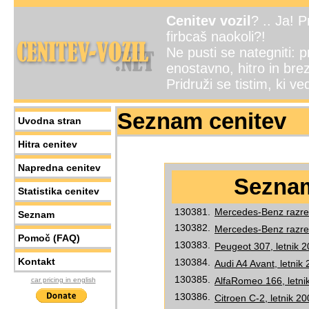
Cenitev vozil
? .. Ja! 
firbcaš naokoli?!
Ne pusti se nategniti: 
enostavno, hitro in bre
Pridruži se tistim, ki ve
Seznam cenitev
Uvodna stran
Hitra cenitev
Napredna cenitev
Seznam
Statistika cenitev
130381.
Mercedes-Benz razred
Seznam
130382.
Mercedes-Benz razred
Pomoč (FAQ)
130383.
Peugeot 307, letnik 2
Kontakt
130384.
Audi A4 Avant, letnik
130385.
AlfaRomeo 166, letni
car pricing in english
130386.
Citroen C-2, letnik 2