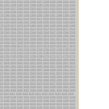
251
2252
2253
2254
2255
2256
2257
2258
2259
2260
2261
2262
283
2284
2285
2286
2287
2288
2289
2290
2291
2292
2293
2294
15
2316
2317
2318
2319
2320
2321
2322
2323
2324
2325
2326
347
2348
2349
2350
2351
2352
2353
2354
2355
2356
2357
2358
379
2380
2381
2382
2383
2384
2385
2386
2387
2388
2389
2390
411
2412
2413
2414
2415
2416
2417
2418
2419
2420
2421
2422
443
2444
2445
2446
2447
2448
2449
2450
2451
2452
2453
2454
475
2476
2477
2478
2479
2480
2481
2482
2483
2484
2485
2486
507
2508
2509
2510
2511
2512
2513
2514
2515
2516
2517
2518
539
2540
2541
2542
2543
2544
2545
2546
2547
2548
2549
2550
571
2572
2573
2574
2575
2576
2577
2578
2579
2580
2581
2582
603
2604
2605
2606
2607
2608
2609
2610
2611
2612
2613
2614
635
2636
2637
2638
2639
2640
2641
2642
2643
2644
2645
2646
667
2668
2669
2670
2671
2672
2673
2674
2675
2676
2677
2678
699
2700
2701
2702
2703
2704
2705
2706
2707
2708
2709
2710
31
2732
2733
2734
2735
2736
2737
2738
2739
2740
2741
2742
763
2764
2765
2766
2767
2768
2769
2770
2771
2772
2773
2774
795
2796
2797
2798
2799
2800
2801
2802
2803
2804
2805
2806
27
2828
2829
2830
2831
2832
2833
2834
2835
2836
2837
2838
859
2860
2861
2862
2863
2864
2865
2866
2867
2868
2869
2870
891
2892
2893
2894
2895
2896
2897
2898
2899
2900
2901
2902
23
2924
2925
2926
2927
2928
2929
2930
2931
2932
2933
2934
955
2956
2957
2958
2959
2960
2961
2962
2963
2964
2965
2966
987
2988
2989
2990
2991
2992
2993
2994
2995
2996
2997
2998
19
3020
3021
3022
3023
3024
3025
3026
3027
3028
3029
3030
051
3052
3053
3054
3055
3056
3057
3058
3059
3060
3061
3062
083
3084
3085
3086
3087
3088
3089
3090
3091
3092
3093
3094
15
3116
3117
3118
3119
3120
3121
3122
3123
3124
3125
3126
147
3148
3149
3150
3151
3152
3153
3154
3155
3156
3157
3158
179
3180
3181
3182
3183
3184
3185
3186
3187
3188
3189
3190
211
3212
3213
3214
3215
3216
3217
3218
3219
3220
3221
3222
243
3244
3245
3246
3247
3248
3249
3250
3251
3252
3253
3254