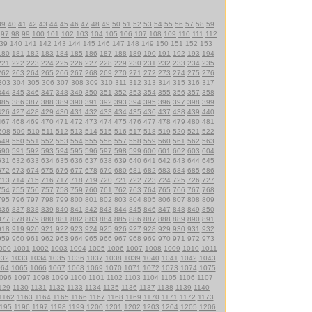
39
40
41
42
43
44
45
46
47
48
49
50
51
52
53
54
55
56
57
58
59
97
98
99
100
101
102
103
104
105
106
107
108
109
110
111
112
39
140
141
142
143
144
145
146
147
148
149
150
151
152
153
180
181
182
183
184
185
186
187
188
189
190
191
192
193
194
221
222
223
224
225
226
227
228
229
230
231
232
233
234
235
262
263
264
265
266
267
268
269
270
271
272
273
274
275
276
303
304
305
306
307
308
309
310
311
312
313
314
315
316
317
344
345
346
347
348
349
350
351
352
353
354
355
356
357
358
385
386
387
388
389
390
391
392
393
394
395
396
397
398
399
426
427
428
429
430
431
432
433
434
435
436
437
438
439
440
467
468
469
470
471
472
473
474
475
476
477
478
479
480
481
508
509
510
511
512
513
514
515
516
517
518
519
520
521
522
549
550
551
552
553
554
555
556
557
558
559
560
561
562
563
590
591
592
593
594
595
596
597
598
599
600
601
602
603
604
631
632
633
634
635
636
637
638
639
640
641
642
643
644
645
672
673
674
675
676
677
678
679
680
681
682
683
684
685
686
713
714
715
716
717
718
719
720
721
722
723
724
725
726
727
754
755
756
757
758
759
760
761
762
763
764
765
766
767
768
795
796
797
798
799
800
801
802
803
804
805
806
807
808
809
836
837
838
839
840
841
842
843
844
845
846
847
848
849
850
877
878
879
880
881
882
883
884
885
886
887
888
889
890
891
918
919
920
921
922
923
924
925
926
927
928
929
930
931
932
959
960
961
962
963
964
965
966
967
968
969
970
971
972
973
000
1001
1002
1003
1004
1005
1006
1007
1008
1009
1010
1011
032
1033
1034
1035
1036
1037
1038
1039
1040
1041
1042
1043
064
1065
1066
1067
1068
1069
1070
1071
1072
1073
1074
1075
096
1097
1098
1099
1100
1101
1102
1103
1104
1105
1106
1107
129
1130
1131
1132
1133
1134
1135
1136
1137
1138
1139
1140
1162
1163
1164
1165
1166
1167
1168
1169
1170
1171
1172
1173
195
1196
1197
1198
1199
1200
1201
1202
1203
1204
1205
1206