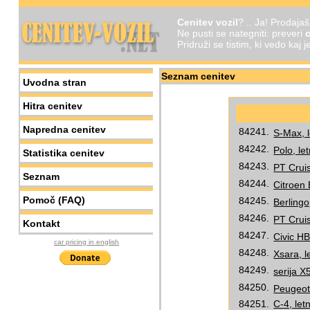
Cenitev vozil
? .. Ja! Prodaja
Ne pusti se nategniti: preveri
c
Pridruži se tistim, ki vedo kaj 
Seznam cenitev
Uvodna stran
Hitra cenitev
Napredna cenitev
84241.
S-Max, l
84242.
Polo, le
Statistika cenitev
84243.
PT Cruis
Seznam
84244.
Citroen 
Pomoč (FAQ)
84245.
Berlingo
84246.
PT Cruis
Kontakt
84247.
Civic HB
car pricing in english
84248.
Xsara, l
84249.
serija X
84250.
Peugeot 
84251.
C-4, let