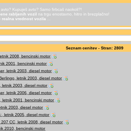
š avto? Kupuješ avto? Samo firbcaš naokoli?!
ene rabljenih vozil
na trgu enostavno, hitro in brezplačno!
je
realna vrednost vozila
...
Seznam cenitev - Stran: 2809
etnik 2008, bencinski motor
tnik 2001, bencinski motor
er, letnik 2003, diesel motor
Berlingo, letnik 2003, diesel motor
, letnik 2003, diesel motor
er, letnik 2006, diesel motor
, letnik 2001, bencinski motor
etnik 2003, diesel motor
5:, letnik 2005, diesel motor
207 CC, letnik 2008, diesel motor
nik 2010, bencinski motor