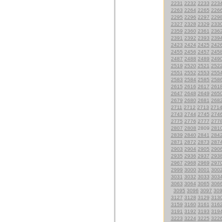
2231
2232
2233
223
2263
2264
2265
226
2295
2296
2297
229
2327
2328
2329
233
2359
2360
2361
236
2391
2392
2393
239
2423
2424
2425
242
2455
2456
2457
245
2487
2488
2489
249
2519
2520
2521
252
2551
2552
2553
255
2583
2584
2585
258
2615
2616
2617
261
2647
2648
2649
265
2679
2680
2681
268
2711
2712
2713
271
2743
2744
2745
274
2775
2776
2777
277
2807
2808
2809
281
2839
2840
2841
284
2871
2872
2873
287
2903
2904
2905
290
2935
2936
2937
293
2967
2968
2969
297
2999
3000
3001
300
3031
3032
3033
303
3063
3064
3065
306
3095
3096
3097
30
3127
3128
3129
313
3159
3160
3161
316
3191
3192
3193
319
3223
3224
3225
322