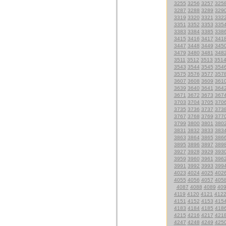
3255
3256
3257
325
3287
3288
3289
329
3319
3320
3321
332
3351
3352
3353
335
3383
3384
3385
338
3415
3416
3417
341
3447
3448
3449
345
3479
3480
3481
348
3511
3512
3513
351
3543
3544
3545
354
3575
3576
3577
357
3607
3608
3609
361
3639
3640
3641
364
3671
3672
3673
367
3703
3704
3705
370
3735
3736
3737
373
3767
3768
3769
377
3799
3800
3801
380
3831
3832
3833
383
3863
3864
3865
386
3895
3896
3897
389
3927
3928
3929
393
3959
3960
3961
396
3991
3992
3993
399
4023
4024
4025
402
4055
4056
4057
405
4087
4088
4089
40
4119
4120
4121
412
4151
4152
4153
415
4183
4184
4185
418
4215
4216
4217
421
4247
4248
4249
425