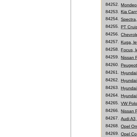
84252.
Mondeo 
84253.
Kia Carn
84254.
Spectra,
84255.
PT Cruis
84256.
Chevrole
84257.
Kuga, le
84258.
Focus, l
84259.
Nissan P
84260.
Peugeot 
84261.
Hyundai 
84262.
Hyundai 
84263.
Hyundai 
84264.
Hyundai 
84265.
VW Polo,
84266.
Nissan P
84267.
Audi A3,
84268.
Opel Om
84269.
Opel Cor