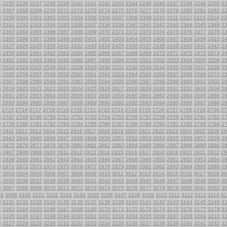
4
2235
2236
2237
2238
2239
2240
2241
2242
2243
2244
2245
2246
2247
2248
2249
2250
2
6
2267
2268
2269
2270
2271
2272
2273
2274
2275
2276
2277
2278
2279
2280
2281
2282
2
8
2299
2300
2301
2302
2303
2304
2305
2306
2307
2308
2309
2310
2311
2312
2313
2314
23
0
2331
2332
2333
2334
2335
2336
2337
2338
2339
2340
2341
2342
2343
2344
2345
2346
2
2
2363
2364
2365
2366
2367
2368
2369
2370
2371
2372
2373
2374
2375
2376
2377
2378
2
4
2395
2396
2397
2398
2399
2400
2401
2402
2403
2404
2405
2406
2407
2408
2409
2410
2
6
2427
2428
2429
2430
2431
2432
2433
2434
2435
2436
2437
2438
2439
2440
2441
2442
2
8
2459
2460
2461
2462
2463
2464
2465
2466
2467
2468
2469
2470
2471
2472
2473
2474
2
0
2491
2492
2493
2494
2495
2496
2497
2498
2499
2500
2501
2502
2503
2504
2505
2506
2
2
2523
2524
2525
2526
2527
2528
2529
2530
2531
2532
2533
2534
2535
2536
2537
2538
2
4
2555
2556
2557
2558
2559
2560
2561
2562
2563
2564
2565
2566
2567
2568
2569
2570
2
6
2587
2588
2589
2590
2591
2592
2593
2594
2595
2596
2597
2598
2599
2600
2601
2602
2
8
2619
2620
2621
2622
2623
2624
2625
2626
2627
2628
2629
2630
2631
2632
2633
2634
2
0
2651
2652
2653
2654
2655
2656
2657
2658
2659
2660
2661
2662
2663
2664
2665
2666
2
2
2683
2684
2685
2686
2687
2688
2689
2690
2691
2692
2693
2694
2695
2696
2697
2698
2
4
2715
2716
2717
2718
2719
2720
2721
2722
2723
2724
2725
2726
2727
2728
2729
2730
27
6
2747
2748
2749
2750
2751
2752
2753
2754
2755
2756
2757
2758
2759
2760
2761
2762
2
8
2779
2780
2781
2782
2783
2784
2785
2786
2787
2788
2789
2790
2791
2792
2793
2794
2
0
2811
2812
2813
2814
2815
2816
2817
2818
2819
2820
2821
2822
2823
2824
2825
2826
28
2
2843
2844
2845
2846
2847
2848
2849
2850
2851
2852
2853
2854
2855
2856
2857
2858
2
4
2875
2876
2877
2878
2879
2880
2881
2882
2883
2884
2885
2886
2887
2888
2889
2890
2
6
2907
2908
2909
2910
2911
2912
2913
2914
2915
2916
2917
2918
2919
2920
2921
2922
29
8
2939
2940
2941
2942
2943
2944
2945
2946
2947
2948
2949
2950
2951
2952
2953
2954
2
0
2971
2972
2973
2974
2975
2976
2977
2978
2979
2980
2981
2982
2983
2984
2985
2986
2
2
3003
3004
3005
3006
3007
3008
3009
3010
3011
3012
3013
3014
3015
3016
3017
3018
30
4
3035
3036
3037
3038
3039
3040
3041
3042
3043
3044
3045
3046
3047
3048
3049
3050
3
6
3067
3068
3069
3070
3071
3072
3073
3074
3075
3076
3077
3078
3079
3080
3081
3082
3
98
3099
3100
3101
3102
3103
3104
3105
3106
3107
3108
3109
3110
3111
3112
3113
3114
31
0
3131
3132
3133
3134
3135
3136
3137
3138
3139
3140
3141
3142
3143
3144
3145
3146
3
2
3163
3164
3165
3166
3167
3168
3169
3170
3171
3172
3173
3174
3175
3176
3177
3178
3
4
3195
3196
3197
3198
3199
3200
3201
3202
3203
3204
3205
3206
3207
3208
3209
3210
3
6
3227
3228
3229
3230
3231
3232
3233
3234
3235
3236
3237
3238
3239
3240
3241
3242
3