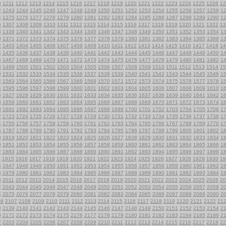
0
1211
1212
1213
1214
1215
1216
1217
1218
1219
1220
1221
1222
1223
1224
1225
1226
12
2
1243
1244
1245
1246
1247
1248
1249
1250
1251
1252
1253
1254
1255
1256
1257
1258
1
4
1275
1276
1277
1278
1279
1280
1281
1282
1283
1284
1285
1286
1287
1288
1289
1290
1
6
1307
1308
1309
1310
1311
1312
1313
1314
1315
1316
1317
1318
1319
1320
1321
1322
13
8
1339
1340
1341
1342
1343
1344
1345
1346
1347
1348
1349
1350
1351
1352
1353
1354
1
0
1371
1372
1373
1374
1375
1376
1377
1378
1379
1380
1381
1382
1383
1384
1385
1386
1
2
1403
1404
1405
1406
1407
1408
1409
1410
1411
1412
1413
1414
1415
1416
1417
1418
14
4
1435
1436
1437
1438
1439
1440
1441
1442
1443
1444
1445
1446
1447
1448
1449
1450
1
6
1467
1468
1469
1470
1471
1472
1473
1474
1475
1476
1477
1478
1479
1480
1481
1482
1
8
1499
1500
1501
1502
1503
1504
1505
1506
1507
1508
1509
1510
1511
1512
1513
1514
15
0
1531
1532
1533
1534
1535
1536
1537
1538
1539
1540
1541
1542
1543
1544
1545
1546
1
2
1563
1564
1565
1566
1567
1568
1569
1570
1571
1572
1573
1574
1575
1576
1577
1578
1
4
1595
1596
1597
1598
1599
1600
1601
1602
1603
1604
1605
1606
1607
1608
1609
1610
1
6
1627
1628
1629
1630
1631
1632
1633
1634
1635
1636
1637
1638
1639
1640
1641
1642
1
8
1659
1660
1661
1662
1663
1664
1665
1666
1667
1668
1669
1670
1671
1672
1673
1674
1
0
1691
1692
1693
1694
1695
1696
1697
1698
1699
1700
1701
1702
1703
1704
1705
1706
1
2
1723
1724
1725
1726
1727
1728
1729
1730
1731
1732
1733
1734
1735
1736
1737
1738
1
4
1755
1756
1757
1758
1759
1760
1761
1762
1763
1764
1765
1766
1767
1768
1769
1770
1
6
1787
1788
1789
1790
1791
1792
1793
1794
1795
1796
1797
1798
1799
1800
1801
1802
1
8
1819
1820
1821
1822
1823
1824
1825
1826
1827
1828
1829
1830
1831
1832
1833
1834
1
0
1851
1852
1853
1854
1855
1856
1857
1858
1859
1860
1861
1862
1863
1864
1865
1866
1
2
1883
1884
1885
1886
1887
1888
1889
1890
1891
1892
1893
1894
1895
1896
1897
1898
1
4
1915
1916
1917
1918
1919
1920
1921
1922
1923
1924
1925
1926
1927
1928
1929
1930
19
6
1947
1948
1949
1950
1951
1952
1953
1954
1955
1956
1957
1958
1959
1960
1961
1962
1
8
1979
1980
1981
1982
1983
1984
1985
1986
1987
1988
1989
1990
1991
1992
1993
1994
1
0
2011
2012
2013
2014
2015
2016
2017
2018
2019
2020
2021
2022
2023
2024
2025
2026
20
2
2043
2044
2045
2046
2047
2048
2049
2050
2051
2052
2053
2054
2055
2056
2057
2058
2
4
2075
2076
2077
2078
2079
2080
2081
2082
2083
2084
2085
2086
2087
2088
2089
2090
2
06
2107
2108
2109
2110
2111
2112
2113
2114
2115
2116
2117
2118
2119
2120
2121
2122
21
8
2139
2140
2141
2142
2143
2144
2145
2146
2147
2148
2149
2150
2151
2152
2153
2154
2
0
2171
2172
2173
2174
2175
2176
2177
2178
2179
2180
2181
2182
2183
2184
2185
2186
2
2
2203
2204
2205
2206
2207
2208
2209
2210
2211
2212
2213
2214
2215
2216
2217
2218
22