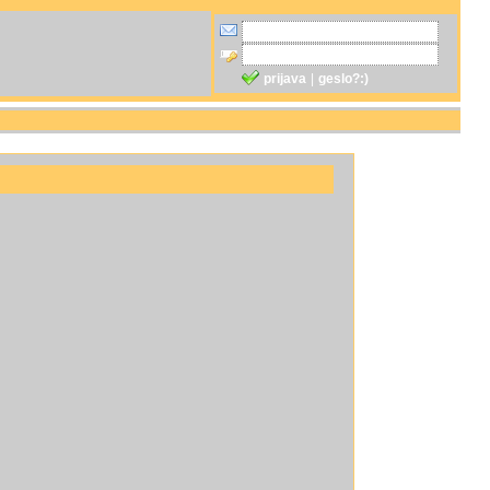
prijava
|
geslo?:)