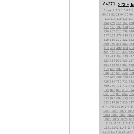
84270.
323 F, l
Stran:
1
2
3
4
5
6
7
8
60
61
62
63
64
65
66
113
114
115
116
117
154
155
156
157
158
195
196
197
198
19
236
237
238
239
240
277
278
279
280
28
318
319
320
321
322
359
360
361
362
363
400
401
402
403
40
441
442
443
444
445
482
483
484
485
48
523
524
525
526
527
564
565
566
567
568
605
606
607
608
60
646
647
648
649
650
687
688
689
690
69
728
729
730
731
732
769
770
771
772
773
810
811
812
813
814
851
852
853
854
855
892
893
894
895
89
933
934
935
936
937
974
975
976
977
978
1012
1013
1014
101
1044
1045
1046
104
1076
1077
1078
107
1108
1109
1110
111
1141
1142
1143
114
1174
1175
1176
1177