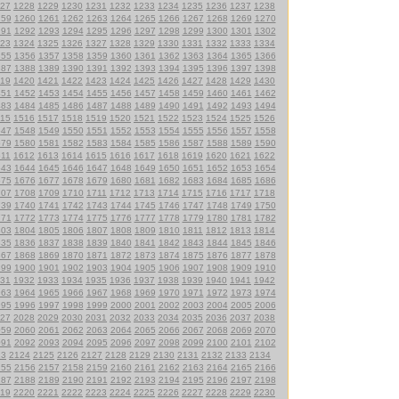
27
1228
1229
1230
1231
1232
1233
1234
1235
1236
1237
1238
259
1260
1261
1262
1263
1264
1265
1266
1267
1268
1269
1270
291
1292
1293
1294
1295
1296
1297
1298
1299
1300
1301
1302
23
1324
1325
1326
1327
1328
1329
1330
1331
1332
1333
1334
355
1356
1357
1358
1359
1360
1361
1362
1363
1364
1365
1366
387
1388
1389
1390
1391
1392
1393
1394
1395
1396
1397
1398
19
1420
1421
1422
1423
1424
1425
1426
1427
1428
1429
1430
451
1452
1453
1454
1455
1456
1457
1458
1459
1460
1461
1462
483
1484
1485
1486
1487
1488
1489
1490
1491
1492
1493
1494
15
1516
1517
1518
1519
1520
1521
1522
1523
1524
1525
1526
547
1548
1549
1550
1551
1552
1553
1554
1555
1556
1557
1558
579
1580
1581
1582
1583
1584
1585
1586
1587
1588
1589
1590
611
1612
1613
1614
1615
1616
1617
1618
1619
1620
1621
1622
643
1644
1645
1646
1647
1648
1649
1650
1651
1652
1653
1654
675
1676
1677
1678
1679
1680
1681
1682
1683
1684
1685
1686
707
1708
1709
1710
1711
1712
1713
1714
1715
1716
1717
1718
739
1740
1741
1742
1743
1744
1745
1746
1747
1748
1749
1750
771
1772
1773
1774
1775
1776
1777
1778
1779
1780
1781
1782
803
1804
1805
1806
1807
1808
1809
1810
1811
1812
1813
1814
835
1836
1837
1838
1839
1840
1841
1842
1843
1844
1845
1846
867
1868
1869
1870
1871
1872
1873
1874
1875
1876
1877
1878
899
1900
1901
1902
1903
1904
1905
1906
1907
1908
1909
1910
31
1932
1933
1934
1935
1936
1937
1938
1939
1940
1941
1942
963
1964
1965
1966
1967
1968
1969
1970
1971
1972
1973
1974
995
1996
1997
1998
1999
2000
2001
2002
2003
2004
2005
2006
27
2028
2029
2030
2031
2032
2033
2034
2035
2036
2037
2038
059
2060
2061
2062
2063
2064
2065
2066
2067
2068
2069
2070
091
2092
2093
2094
2095
2096
2097
2098
2099
2100
2101
2102
23
2124
2125
2126
2127
2128
2129
2130
2131
2132
2133
2134
155
2156
2157
2158
2159
2160
2161
2162
2163
2164
2165
2166
187
2188
2189
2190
2191
2192
2193
2194
2195
2196
2197
2198
19
2220
2221
2222
2223
2224
2225
2226
2227
2228
2229
2230