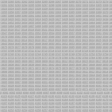
8
3259
3260
3261
3262
3263
3264
3265
3266
3267
3268
3269
3270
3271
3272
3273
3274
3
0
3291
3292
3293
3294
3295
3296
3297
3298
3299
3300
3301
3302
3303
3304
3305
3306
3
2
3323
3324
3325
3326
3327
3328
3329
3330
3331
3332
3333
3334
3335
3336
3337
3338
3
4
3355
3356
3357
3358
3359
3360
3361
3362
3363
3364
3365
3366
3367
3368
3369
3370
3
6
3387
3388
3389
3390
3391
3392
3393
3394
3395
3396
3397
3398
3399
3400
3401
3402
3
8
3419
3420
3421
3422
3423
3424
3425
3426
3427
3428
3429
3430
3431
3432
3433
3434
3
0
3451
3452
3453
3454
3455
3456
3457
3458
3459
3460
3461
3462
3463
3464
3465
3466
3
2
3483
3484
3485
3486
3487
3488
3489
3490
3491
3492
3493
3494
3495
3496
3497
3498
3
4
3515
3516
3517
3518
3519
3520
3521
3522
3523
3524
3525
3526
3527
3528
3529
3530
35
6
3547
3548
3549
3550
3551
3552
3553
3554
3555
3556
3557
3558
3559
3560
3561
3562
3
8
3579
3580
3581
3582
3583
3584
3585
3586
3587
3588
3589
3590
3591
3592
3593
3594
3
0
3611
3612
3613
3614
3615
3616
3617
3618
3619
3620
3621
3622
3623
3624
3625
3626
36
2
3643
3644
3645
3646
3647
3648
3649
3650
3651
3652
3653
3654
3655
3656
3657
3658
3
4
3675
3676
3677
3678
3679
3680
3681
3682
3683
3684
3685
3686
3687
3688
3689
3690
3
6
3707
3708
3709
3710
3711
3712
3713
3714
3715
3716
3717
3718
3719
3720
3721
3722
37
8
3739
3740
3741
3742
3743
3744
3745
3746
3747
3748
3749
3750
3751
3752
3753
3754
3
0
3771
3772
3773
3774
3775
3776
3777
3778
3779
3780
3781
3782
3783
3784
3785
3786
3
2
3803
3804
3805
3806
3807
3808
3809
3810
3811
3812
3813
3814
3815
3816
3817
3818
38
4
3835
3836
3837
3838
3839
3840
3841
3842
3843
3844
3845
3846
3847
3848
3849
3850
3
6
3867
3868
3869
3870
3871
3872
3873
3874
3875
3876
3877
3878
3879
3880
3881
3882
3
8
3899
3900
3901
3902
3903
3904
3905
3906
3907
3908
3909
3910
3911
3912
3913
3914
39
0
3931
3932
3933
3934
3935
3936
3937
3938
3939
3940
3941
3942
3943
3944
3945
3946
3
2
3963
3964
3965
3966
3967
3968
3969
3970
3971
3972
3973
3974
3975
3976
3977
3978
3
4
3995
3996
3997
3998
3999
4000
4001
4002
4003
4004
4005
4006
4007
4008
4009
4010
4
6
4027
4028
4029
4030
4031
4032
4033
4034
4035
4036
4037
4038
4039
4040
4041
4042
4
8
4059
4060
4061
4062
4063
4064
4065
4066
4067
4068
4069
4070
4071
4072
4073
4074
4
90
4091
4092
4093
4094
4095
4096
4097
4098
4099
4100
4101
4102
4103
4104
4105
4106
4
2
4123
4124
4125
4126
4127
4128
4129
4130
4131
4132
4133
4134
4135
4136
4137
4138
41
4
4155
4156
4157
4158
4159
4160
4161
4162
4163
4164
4165
4166
4167
4168
4169
4170
4
6
4187
4188
4189
4190
4191
4192
4193
4194
4195
4196
4197
4198
4199
4200
4201
4202
4
8
4219
4220
4221
4222
4223
4224
4225
4226
4227
4228
4229
4230
4231
4232
4233
4234
4
0
4251
4252
4253
4254
4255
4256
4257
4258
4259
4260
4261
4262
4263
4264
4265
4266
4