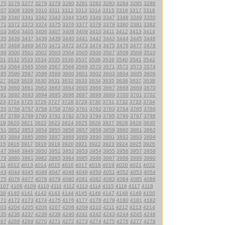
275
3276
3277
3278
3279
3280
3281
3282
3283
3284
3285
3286
307
3308
3309
3310
3311
3312
3313
3314
3315
3316
3317
3318
339
3340
3341
3342
3343
3344
3345
3346
3347
3348
3349
3350
371
3372
3373
3374
3375
3376
3377
3378
3379
3380
3381
3382
403
3404
3405
3406
3407
3408
3409
3410
3411
3412
3413
3414
435
3436
3437
3438
3439
3440
3441
3442
3443
3444
3445
3446
467
3468
3469
3470
3471
3472
3473
3474
3475
3476
3477
3478
499
3500
3501
3502
3503
3504
3505
3506
3507
3508
3509
3510
31
3532
3533
3534
3535
3536
3537
3538
3539
3540
3541
3542
563
3564
3565
3566
3567
3568
3569
3570
3571
3572
3573
3574
595
3596
3597
3598
3599
3600
3601
3602
3603
3604
3605
3606
27
3628
3629
3630
3631
3632
3633
3634
3635
3636
3637
3638
659
3660
3661
3662
3663
3664
3665
3666
3667
3668
3669
3670
691
3692
3693
3694
3695
3696
3697
3698
3699
3700
3701
3702
23
3724
3725
3726
3727
3728
3729
3730
3731
3732
3733
3734
755
3756
3757
3758
3759
3760
3761
3762
3763
3764
3765
3766
787
3788
3789
3790
3791
3792
3793
3794
3795
3796
3797
3798
19
3820
3821
3822
3823
3824
3825
3826
3827
3828
3829
3830
851
3852
3853
3854
3855
3856
3857
3858
3859
3860
3861
3862
883
3884
3885
3886
3887
3888
3889
3890
3891
3892
3893
3894
15
3916
3917
3918
3919
3920
3921
3922
3923
3924
3925
3926
947
3948
3949
3950
3951
3952
3953
3954
3955
3956
3957
3958
979
3980
3981
3982
3983
3984
3985
3986
3987
3988
3989
3990
011
4012
4013
4014
4015
4016
4017
4018
4019
4020
4021
4022
043
4044
4045
4046
4047
4048
4049
4050
4051
4052
4053
4054
075
4076
4077
4078
4079
4080
4081
4082
4083
4084
4085
4086
107
4108
4109
4110
4111
4112
4113
4114
4115
4116
4117
4118
39
4140
4141
4142
4143
4144
4145
4146
4147
4148
4149
4150
171
4172
4173
4174
4175
4176
4177
4178
4179
4180
4181
4182
203
4204
4205
4206
4207
4208
4209
4210
4211
4212
4213
4214
235
4236
4237
4238
4239
4240
4241
4242
4243
4244
4245
4246
267
4268
4269
4270
4271
4272
4273
4274
4275
4276
4277
4278