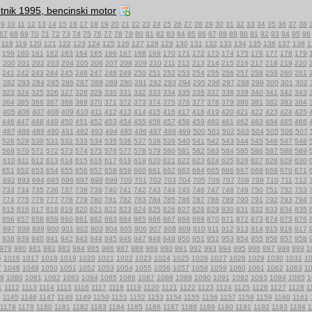
etnik 1995, bencinski motor
9
10
11
12
13
14
15
16
17
18
19
20
21
22
23
24
25
26
27
28
29
30
31
32
33
34
35
36
37
38
67
68
69
70
71
72
73
74
75
76
77
78
79
80
81
82
83
84
85
86
87
88
89
90
91
92
93
94
95
96
118
119
120
121
122
123
124
125
126
127
128
129
130
131
132
133
134
135
136
137
138
1
159
160
161
162
163
164
165
166
167
168
169
170
171
172
173
174
175
176
177
178
179
9
200
201
202
203
204
205
206
207
208
209
210
211
212
213
214
215
216
217
218
219
220
241
242
243
244
245
246
247
248
249
250
251
252
253
254
255
256
257
258
259
260
261
1
282
283
284
285
286
287
288
289
290
291
292
293
294
295
296
297
298
299
300
301
302
323
324
325
326
327
328
329
330
331
332
333
334
335
336
337
338
339
340
341
342
343
364
365
366
367
368
369
370
371
372
373
374
375
376
377
378
379
380
381
382
383
384
4
405
406
407
408
409
410
411
412
413
414
415
416
417
418
419
420
421
422
423
424
425
446
447
448
449
450
451
452
453
454
455
456
457
458
459
460
461
462
463
464
465
466
6
487
488
489
490
491
492
493
494
495
496
497
498
499
500
501
502
503
504
505
506
507
528
529
530
531
532
533
534
535
536
537
538
539
540
541
542
543
544
545
546
547
548
569
570
571
572
573
574
575
576
577
578
579
580
581
582
583
584
585
586
587
588
589
9
610
611
612
613
614
615
616
617
618
619
620
621
622
623
624
625
626
627
628
629
630
651
652
653
654
655
656
657
658
659
660
661
662
663
664
665
666
667
668
669
670
671
1
692
693
694
695
696
697
698
699
700
701
702
703
704
705
706
707
708
709
710
711
712
733
734
735
736
737
738
739
740
741
742
743
744
745
746
747
748
749
750
751
752
753
774
775
776
777
778
779
780
781
782
783
784
785
786
787
788
789
790
791
792
793
794
815
816
817
818
819
820
821
822
823
824
825
826
827
828
829
830
831
832
833
834
835
856
857
858
859
860
861
862
863
864
865
866
867
868
869
870
871
872
873
874
875
876
6
897
898
899
900
901
902
903
904
905
906
907
908
909
910
911
912
913
914
915
916
917
938
939
940
941
942
943
944
945
946
947
948
949
950
951
952
953
954
955
956
957
958
979
980
981
982
983
984
985
986
987
988
989
990
991
992
993
994
995
996
997
998
999
1
5
1016
1017
1018
1019
1020
1021
1022
1023
1024
1025
1026
1027
1028
1029
1030
1031
1
7
1048
1049
1050
1051
1052
1053
1054
1055
1056
1057
1058
1059
1060
1061
1062
1063
1
9
1080
1081
1082
1083
1084
1085
1086
1087
1088
1089
1090
1091
1092
1093
1094
1095
1
1
1112
1113
1114
1115
1116
1117
1118
1119
1120
1121
1122
1123
1124
1125
1126
1127
1128
1
4
1145
1146
1147
1148
1149
1150
1151
1152
1153
1154
1155
1156
1157
1158
1159
1160
1161
1178
1179
1180
1181
1182
1183
1184
1185
1186
1187
1188
1189
1190
1191
1192
1193
1194
1