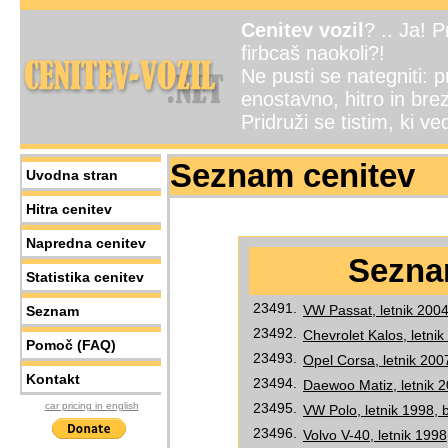
Cenitev vozil
? .. Ja! 
firbcaš naokoli?!
Ne pusti se nategniti: 
enostavno, hitro in bre
Pridruži se tistim, ki ve
Seznam cenitev
Uvodna stran
Hitra cenitev
Napredna cenitev
Seznam
Statistika cenitev
23491.
VW Passat, letnik 2004
Seznam
23492.
Chevrolet Kalos, letni
Pomoč (FAQ)
23493.
Opel Corsa, letnik 200
Kontakt
23494.
Daewoo Matiz, letnik 2
car pricing in english
23495.
VW Polo, letnik 1998, 
23496.
Volvo V-40, letnik 1998