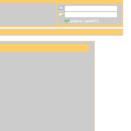
prijava
|
geslo?:)