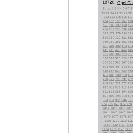
18720.
Opel Cor
Stran:
1
2
3
4
5
6
7
8
60
61
62
63
64
65
66
113
114
115
116
117
154
155
156
157
158
195
196
197
198
19
236
237
238
239
240
277
278
279
280
28
318
319
320
321
322
359
360
361
362
363
400
401
402
403
40
441
442
443
444
445
482
483
484
485
48
523
524
525
526
527
564
565
566
567
568
605
606
607
608
60
646
647
648
649
650
687
688
689
690
69
728
729
730
731
732
769
770
771
772
773
810
811
812
813
814
851
852
853
854
855
892
893
894
895
89
933
934
935
936
937
974
975
976
977
978
1012
1013
1014
101
1044
1045
1046
104
1076
1077
1078
107
1108
1109
1110
111
1141
1142
1143
114
1174
1175
1176
1177