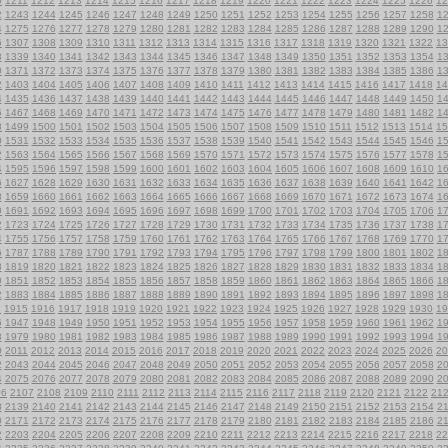
0
1211
1212
1213
1214
1215
1216
1217
1218
1219
1220
1221
1222
1223
1224
1225
1226
12
2
1243
1244
1245
1246
1247
1248
1249
1250
1251
1252
1253
1254
1255
1256
1257
1258
1
4
1275
1276
1277
1278
1279
1280
1281
1282
1283
1284
1285
1286
1287
1288
1289
1290
1
6
1307
1308
1309
1310
1311
1312
1313
1314
1315
1316
1317
1318
1319
1320
1321
1322
13
8
1339
1340
1341
1342
1343
1344
1345
1346
1347
1348
1349
1350
1351
1352
1353
1354
1
0
1371
1372
1373
1374
1375
1376
1377
1378
1379
1380
1381
1382
1383
1384
1385
1386
1
2
1403
1404
1405
1406
1407
1408
1409
1410
1411
1412
1413
1414
1415
1416
1417
1418
14
4
1435
1436
1437
1438
1439
1440
1441
1442
1443
1444
1445
1446
1447
1448
1449
1450
1
6
1467
1468
1469
1470
1471
1472
1473
1474
1475
1476
1477
1478
1479
1480
1481
1482
1
8
1499
1500
1501
1502
1503
1504
1505
1506
1507
1508
1509
1510
1511
1512
1513
1514
15
0
1531
1532
1533
1534
1535
1536
1537
1538
1539
1540
1541
1542
1543
1544
1545
1546
1
2
1563
1564
1565
1566
1567
1568
1569
1570
1571
1572
1573
1574
1575
1576
1577
1578
1
4
1595
1596
1597
1598
1599
1600
1601
1602
1603
1604
1605
1606
1607
1608
1609
1610
1
6
1627
1628
1629
1630
1631
1632
1633
1634
1635
1636
1637
1638
1639
1640
1641
1642
1
8
1659
1660
1661
1662
1663
1664
1665
1666
1667
1668
1669
1670
1671
1672
1673
1674
1
0
1691
1692
1693
1694
1695
1696
1697
1698
1699
1700
1701
1702
1703
1704
1705
1706
1
2
1723
1724
1725
1726
1727
1728
1729
1730
1731
1732
1733
1734
1735
1736
1737
1738
1
4
1755
1756
1757
1758
1759
1760
1761
1762
1763
1764
1765
1766
1767
1768
1769
1770
1
6
1787
1788
1789
1790
1791
1792
1793
1794
1795
1796
1797
1798
1799
1800
1801
1802
1
8
1819
1820
1821
1822
1823
1824
1825
1826
1827
1828
1829
1830
1831
1832
1833
1834
1
0
1851
1852
1853
1854
1855
1856
1857
1858
1859
1860
1861
1862
1863
1864
1865
1866
1
2
1883
1884
1885
1886
1887
1888
1889
1890
1891
1892
1893
1894
1895
1896
1897
1898
1
4
1915
1916
1917
1918
1919
1920
1921
1922
1923
1924
1925
1926
1927
1928
1929
1930
19
6
1947
1948
1949
1950
1951
1952
1953
1954
1955
1956
1957
1958
1959
1960
1961
1962
1
8
1979
1980
1981
1982
1983
1984
1985
1986
1987
1988
1989
1990
1991
1992
1993
1994
1
0
2011
2012
2013
2014
2015
2016
2017
2018
2019
2020
2021
2022
2023
2024
2025
2026
20
2
2043
2044
2045
2046
2047
2048
2049
2050
2051
2052
2053
2054
2055
2056
2057
2058
2
4
2075
2076
2077
2078
2079
2080
2081
2082
2083
2084
2085
2086
2087
2088
2089
2090
2
06
2107
2108
2109
2110
2111
2112
2113
2114
2115
2116
2117
2118
2119
2120
2121
2122
21
8
2139
2140
2141
2142
2143
2144
2145
2146
2147
2148
2149
2150
2151
2152
2153
2154
2
0
2171
2172
2173
2174
2175
2176
2177
2178
2179
2180
2181
2182
2183
2184
2185
2186
2
2
2203
2204
2205
2206
2207
2208
2209
2210
2211
2212
2213
2214
2215
2216
2217
2218
22