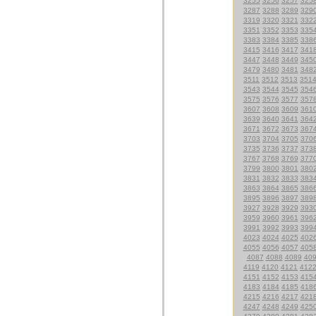
3255
3256
3257
325
3287
3288
3289
329
3319
3320
3321
332
3351
3352
3353
335
3383
3384
3385
338
3415
3416
3417
341
3447
3448
3449
345
3479
3480
3481
348
3511
3512
3513
351
3543
3544
3545
354
3575
3576
3577
357
3607
3608
3609
361
3639
3640
3641
364
3671
3672
3673
367
3703
3704
3705
370
3735
3736
3737
373
3767
3768
3769
377
3799
3800
3801
380
3831
3832
3833
383
3863
3864
3865
386
3895
3896
3897
389
3927
3928
3929
393
3959
3960
3961
396
3991
3992
3993
399
4023
4024
4025
402
4055
4056
4057
405
4087
4088
4089
40
4119
4120
4121
412
4151
4152
4153
415
4183
4184
4185
418
4215
4216
4217
421
4247
4248
4249
425