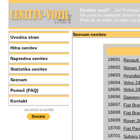
Cenitev vozil
? .. Ja! Prodaja
Ne pusti se nategniti: preveri
c
Pridruži se tistim, ki vedo kaj 
Seznam cenitev
Uvodna stran
Hitra cenitev
Napredna cenitev
18691.
Renault
18692.
Nissan T
Statistika cenitev
18693.
Hyundai 
Seznam
18694.
Volvo 24
18695.
Volvo 24
Pomoč (FAQ)
18696.
Daewoo 
Kontakt
18697.
Fiat Bra
car pricing in english
18698.
Fiat Bra
18699.
Rover 20
18700.
Fiat Pan
18701.
Subaru I