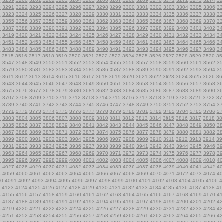
8
3259
3260
3261
3262
3263
3264
3265
3266
3267
3268
3269
3270
3271
3272
3273
3274
3
0
3291
3292
3293
3294
3295
3296
3297
3298
3299
3300
3301
3302
3303
3304
3305
3306
3
2
3323
3324
3325
3326
3327
3328
3329
3330
3331
3332
3333
3334
3335
3336
3337
3338
3
4
3355
3356
3357
3358
3359
3360
3361
3362
3363
3364
3365
3366
3367
3368
3369
3370
3
6
3387
3388
3389
3390
3391
3392
3393
3394
3395
3396
3397
3398
3399
3400
3401
3402
3
8
3419
3420
3421
3422
3423
3424
3425
3426
3427
3428
3429
3430
3431
3432
3433
3434
3
0
3451
3452
3453
3454
3455
3456
3457
3458
3459
3460
3461
3462
3463
3464
3465
3466
3
2
3483
3484
3485
3486
3487
3488
3489
3490
3491
3492
3493
3494
3495
3496
3497
3498
3
4
3515
3516
3517
3518
3519
3520
3521
3522
3523
3524
3525
3526
3527
3528
3529
3530
35
6
3547
3548
3549
3550
3551
3552
3553
3554
3555
3556
3557
3558
3559
3560
3561
3562
3
8
3579
3580
3581
3582
3583
3584
3585
3586
3587
3588
3589
3590
3591
3592
3593
3594
3
0
3611
3612
3613
3614
3615
3616
3617
3618
3619
3620
3621
3622
3623
3624
3625
3626
36
2
3643
3644
3645
3646
3647
3648
3649
3650
3651
3652
3653
3654
3655
3656
3657
3658
3
4
3675
3676
3677
3678
3679
3680
3681
3682
3683
3684
3685
3686
3687
3688
3689
3690
3
6
3707
3708
3709
3710
3711
3712
3713
3714
3715
3716
3717
3718
3719
3720
3721
3722
37
8
3739
3740
3741
3742
3743
3744
3745
3746
3747
3748
3749
3750
3751
3752
3753
3754
3
0
3771
3772
3773
3774
3775
3776
3777
3778
3779
3780
3781
3782
3783
3784
3785
3786
3
2
3803
3804
3805
3806
3807
3808
3809
3810
3811
3812
3813
3814
3815
3816
3817
3818
38
4
3835
3836
3837
3838
3839
3840
3841
3842
3843
3844
3845
3846
3847
3848
3849
3850
3
6
3867
3868
3869
3870
3871
3872
3873
3874
3875
3876
3877
3878
3879
3880
3881
3882
3
8
3899
3900
3901
3902
3903
3904
3905
3906
3907
3908
3909
3910
3911
3912
3913
3914
39
0
3931
3932
3933
3934
3935
3936
3937
3938
3939
3940
3941
3942
3943
3944
3945
3946
3
2
3963
3964
3965
3966
3967
3968
3969
3970
3971
3972
3973
3974
3975
3976
3977
3978
3
4
3995
3996
3997
3998
3999
4000
4001
4002
4003
4004
4005
4006
4007
4008
4009
4010
4
6
4027
4028
4029
4030
4031
4032
4033
4034
4035
4036
4037
4038
4039
4040
4041
4042
4
8
4059
4060
4061
4062
4063
4064
4065
4066
4067
4068
4069
4070
4071
4072
4073
4074
4
90
4091
4092
4093
4094
4095
4096
4097
4098
4099
4100
4101
4102
4103
4104
4105
4106
4
2
4123
4124
4125
4126
4127
4128
4129
4130
4131
4132
4133
4134
4135
4136
4137
4138
41
4
4155
4156
4157
4158
4159
4160
4161
4162
4163
4164
4165
4166
4167
4168
4169
4170
4
6
4187
4188
4189
4190
4191
4192
4193
4194
4195
4196
4197
4198
4199
4200
4201
4202
4
8
4219
4220
4221
4222
4223
4224
4225
4226
4227
4228
4229
4230
4231
4232
4233
4234
4
0
4251
4252
4253
4254
4255
4256
4257
4258
4259
4260
4261
4262
4263
4264
4265
4266
4