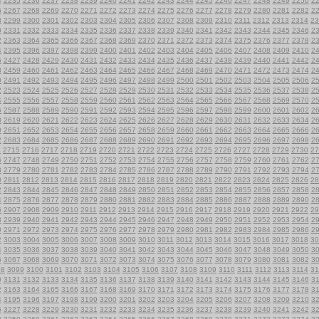
4
2235
2236
2237
2238
2239
2240
2241
2242
2243
2244
2245
2246
2247
2248
2249
2250
2
6
2267
2268
2269
2270
2271
2272
2273
2274
2275
2276
2277
2278
2279
2280
2281
2282
2
8
2299
2300
2301
2302
2303
2304
2305
2306
2307
2308
2309
2310
2311
2312
2313
2314
23
0
2331
2332
2333
2334
2335
2336
2337
2338
2339
2340
2341
2342
2343
2344
2345
2346
2
2
2363
2364
2365
2366
2367
2368
2369
2370
2371
2372
2373
2374
2375
2376
2377
2378
2
4
2395
2396
2397
2398
2399
2400
2401
2402
2403
2404
2405
2406
2407
2408
2409
2410
2
6
2427
2428
2429
2430
2431
2432
2433
2434
2435
2436
2437
2438
2439
2440
2441
2442
2
8
2459
2460
2461
2462
2463
2464
2465
2466
2467
2468
2469
2470
2471
2472
2473
2474
2
0
2491
2492
2493
2494
2495
2496
2497
2498
2499
2500
2501
2502
2503
2504
2505
2506
2
2
2523
2524
2525
2526
2527
2528
2529
2530
2531
2532
2533
2534
2535
2536
2537
2538
2
4
2555
2556
2557
2558
2559
2560
2561
2562
2563
2564
2565
2566
2567
2568
2569
2570
2
6
2587
2588
2589
2590
2591
2592
2593
2594
2595
2596
2597
2598
2599
2600
2601
2602
2
8
2619
2620
2621
2622
2623
2624
2625
2626
2627
2628
2629
2630
2631
2632
2633
2634
2
0
2651
2652
2653
2654
2655
2656
2657
2658
2659
2660
2661
2662
2663
2664
2665
2666
2
2
2683
2684
2685
2686
2687
2688
2689
2690
2691
2692
2693
2694
2695
2696
2697
2698
2
4
2715
2716
2717
2718
2719
2720
2721
2722
2723
2724
2725
2726
2727
2728
2729
2730
27
6
2747
2748
2749
2750
2751
2752
2753
2754
2755
2756
2757
2758
2759
2760
2761
2762
2
8
2779
2780
2781
2782
2783
2784
2785
2786
2787
2788
2789
2790
2791
2792
2793
2794
2
0
2811
2812
2813
2814
2815
2816
2817
2818
2819
2820
2821
2822
2823
2824
2825
2826
28
2
2843
2844
2845
2846
2847
2848
2849
2850
2851
2852
2853
2854
2855
2856
2857
2858
2
4
2875
2876
2877
2878
2879
2880
2881
2882
2883
2884
2885
2886
2887
2888
2889
2890
2
6
2907
2908
2909
2910
2911
2912
2913
2914
2915
2916
2917
2918
2919
2920
2921
2922
29
8
2939
2940
2941
2942
2943
2944
2945
2946
2947
2948
2949
2950
2951
2952
2953
2954
2
0
2971
2972
2973
2974
2975
2976
2977
2978
2979
2980
2981
2982
2983
2984
2985
2986
2
2
3003
3004
3005
3006
3007
3008
3009
3010
3011
3012
3013
3014
3015
3016
3017
3018
30
4
3035
3036
3037
3038
3039
3040
3041
3042
3043
3044
3045
3046
3047
3048
3049
3050
3
6
3067
3068
3069
3070
3071
3072
3073
3074
3075
3076
3077
3078
3079
3080
3081
3082
3
98
3099
3100
3101
3102
3103
3104
3105
3106
3107
3108
3109
3110
3111
3112
3113
3114
31
0
3131
3132
3133
3134
3135
3136
3137
3138
3139
3140
3141
3142
3143
3144
3145
3146
3
2
3163
3164
3165
3166
3167
3168
3169
3170
3171
3172
3173
3174
3175
3176
3177
3178
3
4
3195
3196
3197
3198
3199
3200
3201
3202
3203
3204
3205
3206
3207
3208
3209
3210
3
6
3227
3228
3229
3230
3231
3232
3233
3234
3235
3236
3237
3238
3239
3240
3241
3242
3