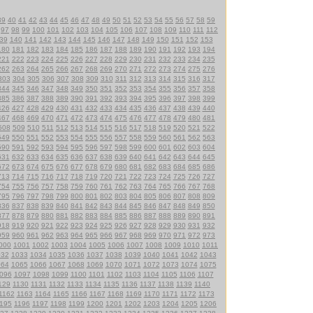
39
40
41
42
43
44
45
46
47
48
49
50
51
52
53
54
55
56
57
58
59
97
98
99
100
101
102
103
104
105
106
107
108
109
110
111
112
39
140
141
142
143
144
145
146
147
148
149
150
151
152
153
180
181
182
183
184
185
186
187
188
189
190
191
192
193
194
221
222
223
224
225
226
227
228
229
230
231
232
233
234
235
262
263
264
265
266
267
268
269
270
271
272
273
274
275
276
303
304
305
306
307
308
309
310
311
312
313
314
315
316
317
344
345
346
347
348
349
350
351
352
353
354
355
356
357
358
385
386
387
388
389
390
391
392
393
394
395
396
397
398
399
426
427
428
429
430
431
432
433
434
435
436
437
438
439
440
467
468
469
470
471
472
473
474
475
476
477
478
479
480
481
508
509
510
511
512
513
514
515
516
517
518
519
520
521
522
549
550
551
552
553
554
555
556
557
558
559
560
561
562
563
590
591
592
593
594
595
596
597
598
599
600
601
602
603
604
631
632
633
634
635
636
637
638
639
640
641
642
643
644
645
672
673
674
675
676
677
678
679
680
681
682
683
684
685
686
713
714
715
716
717
718
719
720
721
722
723
724
725
726
727
754
755
756
757
758
759
760
761
762
763
764
765
766
767
768
795
796
797
798
799
800
801
802
803
804
805
806
807
808
809
836
837
838
839
840
841
842
843
844
845
846
847
848
849
850
877
878
879
880
881
882
883
884
885
886
887
888
889
890
891
918
919
920
921
922
923
924
925
926
927
928
929
930
931
932
959
960
961
962
963
964
965
966
967
968
969
970
971
972
973
000
1001
1002
1003
1004
1005
1006
1007
1008
1009
1010
1011
032
1033
1034
1035
1036
1037
1038
1039
1040
1041
1042
1043
064
1065
1066
1067
1068
1069
1070
1071
1072
1073
1074
1075
096
1097
1098
1099
1100
1101
1102
1103
1104
1105
1106
1107
129
1130
1131
1132
1133
1134
1135
1136
1137
1138
1139
1140
1162
1163
1164
1165
1166
1167
1168
1169
1170
1171
1172
1173
195
1196
1197
1198
1199
1200
1201
1202
1203
1204
1205
1206