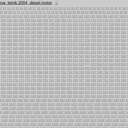
sa, letnik 2004, diesel motor
9
10
11
12
13
14
15
16
17
18
19
20
21
22
23
24
25
26
27
28
29
30
31
32
33
34
35
36
37
38
67
68
69
70
71
72
73
74
75
76
77
78
79
80
81
82
83
84
85
86
87
88
89
90
91
92
93
94
95
96
118
119
120
121
122
123
124
125
126
127
128
129
130
131
132
133
134
135
136
137
138
1
159
160
161
162
163
164
165
166
167
168
169
170
171
172
173
174
175
176
177
178
179
9
200
201
202
203
204
205
206
207
208
209
210
211
212
213
214
215
216
217
218
219
220
241
242
243
244
245
246
247
248
249
250
251
252
253
254
255
256
257
258
259
260
261
1
282
283
284
285
286
287
288
289
290
291
292
293
294
295
296
297
298
299
300
301
302
323
324
325
326
327
328
329
330
331
332
333
334
335
336
337
338
339
340
341
342
343
364
365
366
367
368
369
370
371
372
373
374
375
376
377
378
379
380
381
382
383
384
4
405
406
407
408
409
410
411
412
413
414
415
416
417
418
419
420
421
422
423
424
425
446
447
448
449
450
451
452
453
454
455
456
457
458
459
460
461
462
463
464
465
466
6
487
488
489
490
491
492
493
494
495
496
497
498
499
500
501
502
503
504
505
506
507
528
529
530
531
532
533
534
535
536
537
538
539
540
541
542
543
544
545
546
547
548
569
570
571
572
573
574
575
576
577
578
579
580
581
582
583
584
585
586
587
588
589
9
610
611
612
613
614
615
616
617
618
619
620
621
622
623
624
625
626
627
628
629
630
651
652
653
654
655
656
657
658
659
660
661
662
663
664
665
666
667
668
669
670
671
1
692
693
694
695
696
697
698
699
700
701
702
703
704
705
706
707
708
709
710
711
712
733
734
735
736
737
738
739
740
741
742
743
744
745
746
747
748
749
750
751
752
753
774
775
776
777
778
779
780
781
782
783
784
785
786
787
788
789
790
791
792
793
794
815
816
817
818
819
820
821
822
823
824
825
826
827
828
829
830
831
832
833
834
835
856
857
858
859
860
861
862
863
864
865
866
867
868
869
870
871
872
873
874
875
876
6
897
898
899
900
901
902
903
904
905
906
907
908
909
910
911
912
913
914
915
916
917
938
939
940
941
942
943
944
945
946
947
948
949
950
951
952
953
954
955
956
957
958
979
980
981
982
983
984
985
986
987
988
989
990
991
992
993
994
995
996
997
998
999
1
5
1016
1017
1018
1019
1020
1021
1022
1023
1024
1025
1026
1027
1028
1029
1030
1031
1
7
1048
1049
1050
1051
1052
1053
1054
1055
1056
1057
1058
1059
1060
1061
1062
1063
1
9
1080
1081
1082
1083
1084
1085
1086
1087
1088
1089
1090
1091
1092
1093
1094
1095
1
1
1112
1113
1114
1115
1116
1117
1118
1119
1120
1121
1122
1123
1124
1125
1126
1127
1128
1
4
1145
1146
1147
1148
1149
1150
1151
1152
1153
1154
1155
1156
1157
1158
1159
1160
1161
1178
1179
1180
1181
1182
1183
1184
1185
1186
1187
1188
1189
1190
1191
1192
1193
1194
1