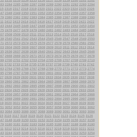
251
2252
2253
2254
2255
2256
2257
2258
2259
2260
2261
2262
283
2284
2285
2286
2287
2288
2289
2290
2291
2292
2293
2294
15
2316
2317
2318
2319
2320
2321
2322
2323
2324
2325
2326
347
2348
2349
2350
2351
2352
2353
2354
2355
2356
2357
2358
379
2380
2381
2382
2383
2384
2385
2386
2387
2388
2389
2390
411
2412
2413
2414
2415
2416
2417
2418
2419
2420
2421
2422
443
2444
2445
2446
2447
2448
2449
2450
2451
2452
2453
2454
475
2476
2477
2478
2479
2480
2481
2482
2483
2484
2485
2486
507
2508
2509
2510
2511
2512
2513
2514
2515
2516
2517
2518
539
2540
2541
2542
2543
2544
2545
2546
2547
2548
2549
2550
571
2572
2573
2574
2575
2576
2577
2578
2579
2580
2581
2582
603
2604
2605
2606
2607
2608
2609
2610
2611
2612
2613
2614
635
2636
2637
2638
2639
2640
2641
2642
2643
2644
2645
2646
667
2668
2669
2670
2671
2672
2673
2674
2675
2676
2677
2678
699
2700
2701
2702
2703
2704
2705
2706
2707
2708
2709
2710
31
2732
2733
2734
2735
2736
2737
2738
2739
2740
2741
2742
763
2764
2765
2766
2767
2768
2769
2770
2771
2772
2773
2774
795
2796
2797
2798
2799
2800
2801
2802
2803
2804
2805
2806
27
2828
2829
2830
2831
2832
2833
2834
2835
2836
2837
2838
859
2860
2861
2862
2863
2864
2865
2866
2867
2868
2869
2870
891
2892
2893
2894
2895
2896
2897
2898
2899
2900
2901
2902
23
2924
2925
2926
2927
2928
2929
2930
2931
2932
2933
2934
955
2956
2957
2958
2959
2960
2961
2962
2963
2964
2965
2966
987
2988
2989
2990
2991
2992
2993
2994
2995
2996
2997
2998
19
3020
3021
3022
3023
3024
3025
3026
3027
3028
3029
3030
051
3052
3053
3054
3055
3056
3057
3058
3059
3060
3061
3062
083
3084
3085
3086
3087
3088
3089
3090
3091
3092
3093
3094
15
3116
3117
3118
3119
3120
3121
3122
3123
3124
3125
3126
147
3148
3149
3150
3151
3152
3153
3154
3155
3156
3157
3158
179
3180
3181
3182
3183
3184
3185
3186
3187
3188
3189
3190
211
3212
3213
3214
3215
3216
3217
3218
3219
3220
3221
3222
243
3244
3245
3246
3247
3248
3249
3250
3251
3252
3253
3254