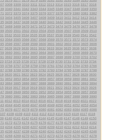
275
3276
3277
3278
3279
3280
3281
3282
3283
3284
3285
3286
307
3308
3309
3310
3311
3312
3313
3314
3315
3316
3317
3318
339
3340
3341
3342
3343
3344
3345
3346
3347
3348
3349
3350
371
3372
3373
3374
3375
3376
3377
3378
3379
3380
3381
3382
403
3404
3405
3406
3407
3408
3409
3410
3411
3412
3413
3414
435
3436
3437
3438
3439
3440
3441
3442
3443
3444
3445
3446
467
3468
3469
3470
3471
3472
3473
3474
3475
3476
3477
3478
499
3500
3501
3502
3503
3504
3505
3506
3507
3508
3509
3510
31
3532
3533
3534
3535
3536
3537
3538
3539
3540
3541
3542
563
3564
3565
3566
3567
3568
3569
3570
3571
3572
3573
3574
595
3596
3597
3598
3599
3600
3601
3602
3603
3604
3605
3606
27
3628
3629
3630
3631
3632
3633
3634
3635
3636
3637
3638
659
3660
3661
3662
3663
3664
3665
3666
3667
3668
3669
3670
691
3692
3693
3694
3695
3696
3697
3698
3699
3700
3701
3702
23
3724
3725
3726
3727
3728
3729
3730
3731
3732
3733
3734
755
3756
3757
3758
3759
3760
3761
3762
3763
3764
3765
3766
787
3788
3789
3790
3791
3792
3793
3794
3795
3796
3797
3798
19
3820
3821
3822
3823
3824
3825
3826
3827
3828
3829
3830
851
3852
3853
3854
3855
3856
3857
3858
3859
3860
3861
3862
883
3884
3885
3886
3887
3888
3889
3890
3891
3892
3893
3894
15
3916
3917
3918
3919
3920
3921
3922
3923
3924
3925
3926
947
3948
3949
3950
3951
3952
3953
3954
3955
3956
3957
3958
979
3980
3981
3982
3983
3984
3985
3986
3987
3988
3989
3990
011
4012
4013
4014
4015
4016
4017
4018
4019
4020
4021
4022
043
4044
4045
4046
4047
4048
4049
4050
4051
4052
4053
4054
075
4076
4077
4078
4079
4080
4081
4082
4083
4084
4085
4086
107
4108
4109
4110
4111
4112
4113
4114
4115
4116
4117
4118
39
4140
4141
4142
4143
4144
4145
4146
4147
4148
4149
4150
171
4172
4173
4174
4175
4176
4177
4178
4179
4180
4181
4182
203
4204
4205
4206
4207
4208
4209
4210
4211
4212
4213
4214
235
4236
4237
4238
4239
4240
4241
4242
4243
4244
4245
4246
267
4268
4269
4270
4271
4272
4273
4274
4275
4276
4277
4278