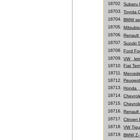
18702.
Subaru 
18703.
Toyota C
18704.
BMW seri
18705.
Mitsubis
18706.
Renault
18707.
Suzuki S
18708.
Ford Fo
18709.
VW , let
18710.
Fiat Tem
18711.
Mercedes
18712.
Peugeot 
18713.
Honda , 
18714.
Chevrole
18715.
Chevrole
18716.
Renault
18717.
Citroen 
18718.
VW Tigua
18719.
BMW Z-3