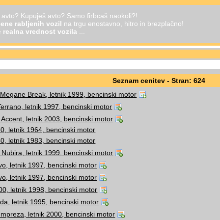
š avto? Kupuješ avto? Samo firbcaš naokoli?!
ene rabljenih vozil
na trgu enostavno, hitro in brezplačno!
je
realna vrednost vozila
...
Seznam cenitev - Stran: 624
 Megane Break, letnik 1999, bencinski motor
errano, letnik 1997, bencinski motor
Accent, letnik 2003, bencinski motor
0, letnik 1964, bencinski motor
0, letnik 1983, bencinski motor
Nubira, letnik 1999, bencinski motor
vo, letnik 1997, bencinski motor
vo, letnik 1997, bencinski motor
0, letnik 1998, bencinski motor
da, letnik 1995, bencinski motor
mpreza, letnik 2000, bencinski motor