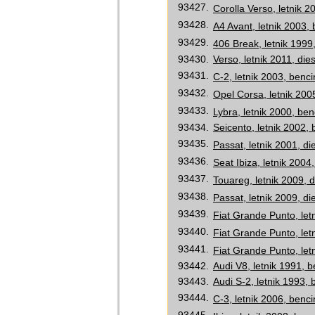
93427.
Corolla Verso, letnik 2
93428.
A4 Avant, letnik 2003,
93429.
406 Break, letnik 1999
93430.
Verso, letnik 2011, die
93431.
C-2, letnik 2003, benci
93432.
Opel Corsa, letnik 200
93433.
Lybra, letnik 2000, ben
93434.
Seicento, letnik 2002,
93435.
Passat, letnik 2001, di
93436.
Seat Ibiza, letnik 2004
93437.
Touareg, letnik 2009, 
93438.
Passat, letnik 2009, di
93439.
Fiat Grande Punto, let
93440.
Fiat Grande Punto, let
93441.
Fiat Grande Punto, let
93442.
Audi V8, letnik 1991, 
93443.
Audi S-2, letnik 1993, 
93444.
C-3, letnik 2006, benci