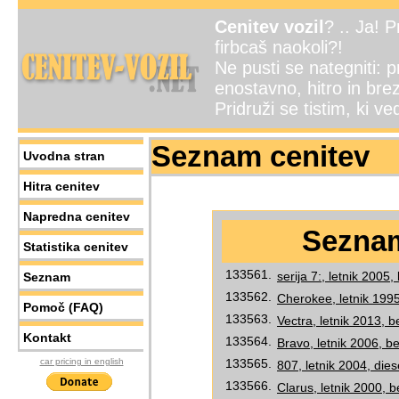
Cenitev vozil
? .. Ja! 
firbcaš naokoli?!
Ne pusti se nategniti: 
enostavno, hitro in bre
Pridruži se tistim, ki ve
Seznam cenitev
Uvodna stran
Hitra cenitev
Napredna cenitev
Seznam
Statistika cenitev
133561.
serija 7:, letnik 2005
Seznam
133562.
Cherokee, letnik 1995
Pomoč (FAQ)
133563.
Vectra, letnik 2013, 
Kontakt
133564.
Bravo, letnik 2006, b
car pricing in english
133565.
807, letnik 2004, die
133566.
Clarus, letnik 2000, 