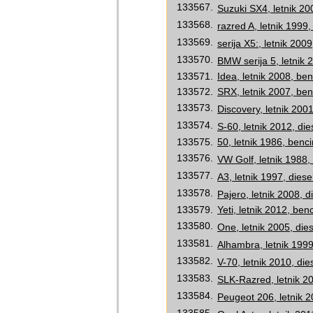
133567.
Suzuki SX4, letnik 20
133568.
razred A, letnik 1999
133569.
serija X5:, letnik 200
133570.
BMW serija 5, letnik 
133571.
Idea, letnik 2008, be
133572.
SRX, letnik 2007, ben
133573.
Discovery, letnik 2001
133574.
S-60, letnik 2012, die
133575.
50, letnik 1986, benc
133576.
VW Golf, letnik 1988,
133577.
A3, letnik 1997, diese
133578.
Pajero, letnik 2008, d
133579.
Yeti, letnik 2012, ben
133580.
One, letnik 2005, die
133581.
Alhambra, letnik 1999
133582.
V-70, letnik 2010, die
133583.
SLK-Razred, letnik 2
133584.
Peugeot 206, letnik 2